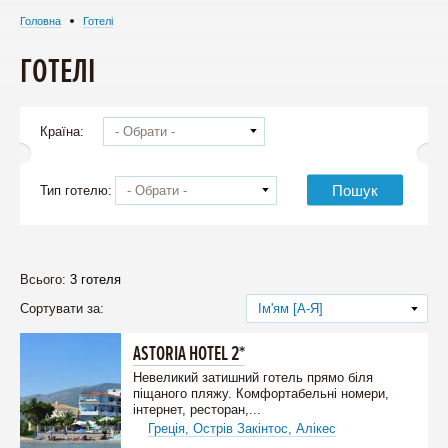
Головна
Готелі
ГОТЕЛІ
Країна:
- Обрати -
Пошук
Тип готелю:
- Обрати -
Всього:
3 готеля
Сортувати за:
Ім'ям [А-Я]
ASTORIA HOTEL 2*
Невеликий затишний готель прямо біля
піщаного пляжу. Комфортабельні номери,
інтернет, ресторан,...
Греція,
Острів Закінтос,
Алікес