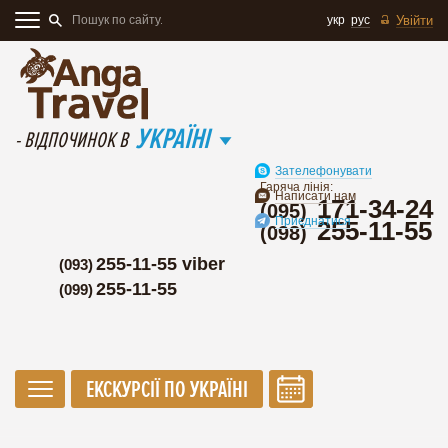
укр
рус
Увійти
УКРАЇНІ
- ВІДПОЧИНОК В
Зателефонувати
Гаряча лінія:
Написати нам
171-34-24
(095)
Приєднатися
255-11-55
(098)
255-11-55 viber
(093)
255-11-55
(099)
ЕКСКУРСІЇ ПО УКРАЇНІ