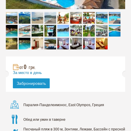
0
от
грн.
За место в день
Забронировать
Паралия-Панделеимонос, East Olympos, Греция
Обед или ужин в таверне
Песчаный пляж в 300 м, Зонтики, Лежаки, Бассейн с пресной