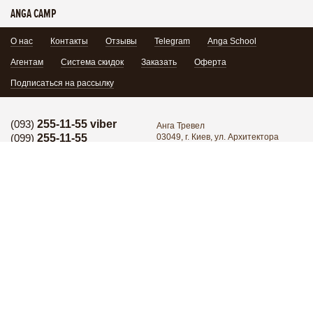
ANGA CAMP
О нас
Контакты
Отзывы
Telegram
Anga School
Агентам
Система скидок
Заказать
Оферта
Подписаться на рассылку
(093)
255-11-55 viber
Анга Тревел
(099)
255-11-55
03049, г. Киев, ул. Архитектора
Кобелева 1/7, офис 102
Горячая линия:
(095)
171-34-24
Поделиться:
Горячая линия:
(098)
255-11-55
Группа в Facebook
YouTube
Написать нам
Присоединиться
© 2026 Все права защищены.