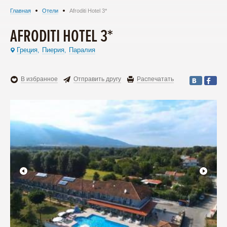
Главная
Отели
Afroditi Hotel 3*
AFRODITI HOTEL 3*
Греция
Пиерия
Паралия
,
,
В избранное
Отправить другу
Распечатать