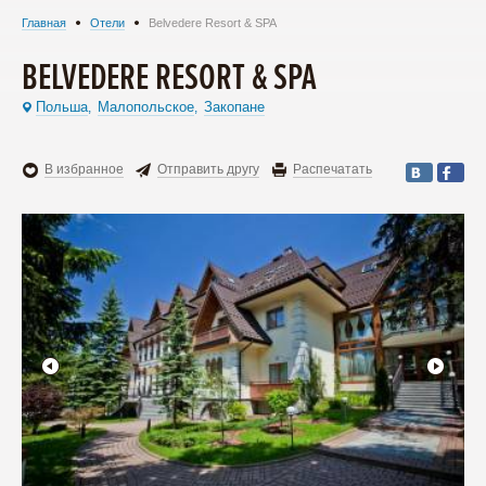
Главная
Отели
Belvedere Resort & SPA
BELVEDERE RESORT & SPA
Польша
Малопольское
Закопане
,
,
В избранное
Отправить другу
Распечатать