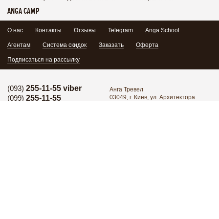
ANGA CAMP
О нас
Контакты
Отзывы
Telegram
Anga School
Агентам
Система скидок
Заказать
Оферта
Подписаться на рассылку
(093)
255-11-55 viber
Анга Тревел
(099)
255-11-55
03049, г. Киев, ул. Архитектора
Кобелева 1/7, офис 102
Горячая линия:
(095)
171-34-24
Поделиться:
Горячая линия:
(098)
255-11-55
Группа в Facebook
YouTube
Написать нам
Присоединиться
© 2026 Все права защищены.