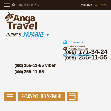
укр
рус
Войти
УКРАИНЕ
- ОТДЫХ В
Позвонить
Горячая линия:
Написать нам
171-34-24
(095)
Присоединиться
255-11-55
(098)
255-11-55 viber
(093)
255-11-55
(099)
ЕКСКУРСІЇ ПО УКРАЇНІ