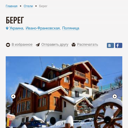
Главная
Отели
Берег
БЕРЕГ
Украина
Ивано-Франковская
Поляница
,
,
В избранное
Отправить другу
Распечатать