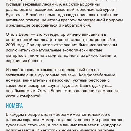
густыми вековыми лесами. А на склонах долины
расположился всемирно известный горнолыжный курорт
Буковель. В любое время года сюда приезжают любители
активного отдыха, ценители красоты первозданной природы
и желающие оздоровиться и набраться сил.
Отель Берег — это коттедж, органично вписанный в
естественный ландшафт горного склона, построенный в
2009 году. При строительстве здания были использованы
исключительно натуральные экологически чистые
материалы: нижние этажи выполнены из дикого камня, а
верхние из бревен.
Из любого окна открывается прекрасный вид на
захватывающие дух горные пейзажи. Комфортабельные
номера, внимательный персонал, уютный ресторан с
камином и шикарная сауна– сделают Ваш отдых у нас
незабываемым! Отель Берег –это воплощение домашнего
уюта и комфорта!
НОМЕРА
В каждом номере отеля «Берег» имеется телевизор с
плоским экраном. Номера отделаны деревом и располагают
туалетным столиком, а пол в ванных комнатах и коридорах
подогревается. В некоторых номерах имеются балконы.