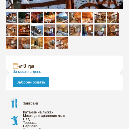
0
от
грн.
За место в день
Забронировать
Завтраки
Катание на лыжах
Место для хранения лыж
Сад
Терраса
Барбекю