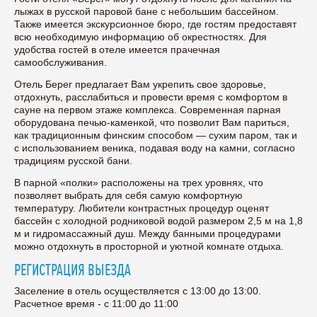
лыжах в русской паровой бане с небольшим бассейном.
Также имеется экскурсионное бюро, где гостям предоставят
всю необходимую информацию об окрестностях. Для
удобства гостей в отеле имеется прачечная
самообслуживания.
Отель Берег предлагает Вам укрепить свое здоровье,
отдохнуть, расслабиться и провести время с комфортом в
сауне на первом этаже комплекса. Современная парная
оборудована печью-каменкой, что позволит Вам париться,
как традиционным финским способом — сухим паром, так и
с использованием веника, подавая воду на камни, согласно
традициям русской бани.
В парной «полки» расположены на трех уровнях, что
позволяет выбрать для себя самую комфортную
температуру. Любители контрастных процедур оценят
бассейн с холодной родниковой водой размером 2,5 м на 1,8
м и гидромассажный душ. Между банными процедурами
можно отдохнуть в просторной и уютной комнате отдыха.
РЕГИСТРАЦИЯ ВЫЕЗДА
Заселение в отель осуществляется с 13:00 до 13:00.
Расчетное время - с 11:00 до 11:00