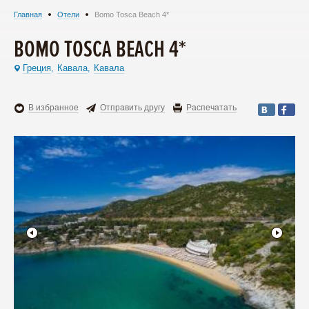
Главная
Отели
Bomo Tosca Beach 4*
BOMO TOSCA BEACH 4*
Греция
Кавала
Кавала
,
,
В избранное
Отправить другу
Распечатать