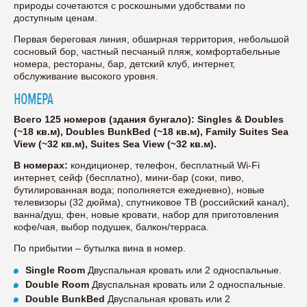
природы сочетаются с роскошными удобствами по
доступным ценам.
Первая береговая линия, обширная территория, небольшой
сосновый бор, частный песчаный пляж, комфортабельные
номера, рестораны, бар, детский клуб, интернет,
обслуживание высокого уровня.
НОМЕРА
Всего 125 номеров (здания бунгало): Singles & Doubles
(~18 кв.м), Doubles BunkBed (~18 кв.м), Family Suites Sea
View (~32 кв.м), Suites Sea View (~32 кв.м).
В номерах:
кондиционер, телефон, бесплатный Wi-Fi
интернет, сейф (бесплатно), мини-бар (соки, пиво,
бутилированная вода; пополняется ежедневно), новые
телевизоры (32 дюйма), спутниковое ТВ (российский канал),
ванна/душ, фен, новые кровати, набор для приготовления
кофе/чая, выбор подушек, балкон/терраса.
По прибытии – бутылка вина в номер.
Single Room
Двуспальная кровать или 2 односпальные.
Double Room
Двуспальная кровать или 2 односпальные.
Double BunkBed
Двуспальная кровать или 2