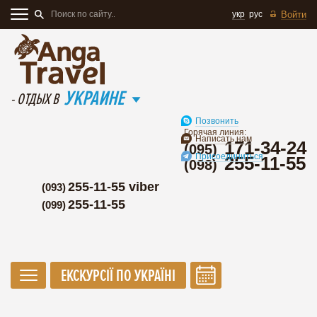
укр
рус
Войти
УКРАИНЕ
- ОТДЫХ В
Позвонить
Горячая линия:
Написать нам
171-34-24
(095)
Присоединиться
255-11-55
(098)
255-11-55 viber
(093)
255-11-55
(099)
ЕКСКУРСІЇ ПО УКРАЇНІ