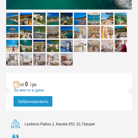
0
от
грн.
За место в день
Забронировать
Leoforos Paliou 1, Kavala 651 10, Греция