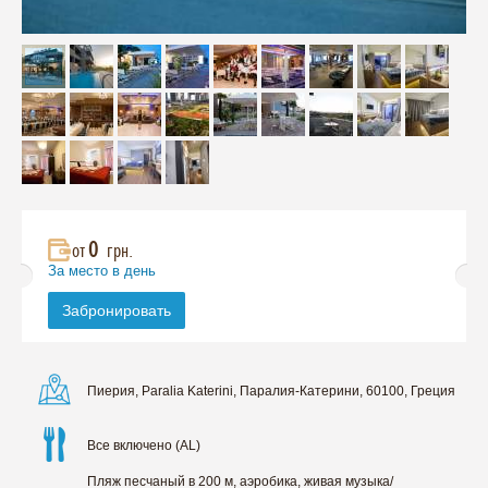
0
от
грн.
За место в день
Забронировать
Пиерия, Paralia Katerini, Паралия-Катерини, 60100, Греция
Все включено (AL)
Пляж песчаный в 200 м, аэробика, живая музыка/