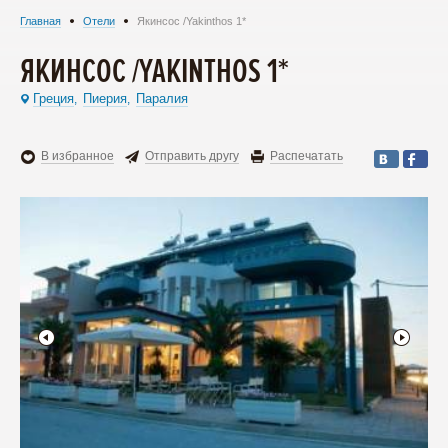
Главная
Отели
Якинсос /Yakinthos 1*
ЯКИНСОС /YAKINTHOS 1*
Греция
Пиерия
Паралия
,
,
В избранное
Отправить другу
Распечатать