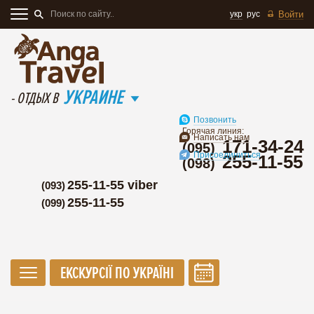
укр
рус
Войти
УКРАИНЕ
- ОТДЫХ В
Позвонить
Горячая линия:
Написать нам
171-34-24
(095)
Присоединиться
255-11-55
(098)
255-11-55 viber
(093)
255-11-55
(099)
ЕКСКУРСІЇ ПО УКРАЇНІ