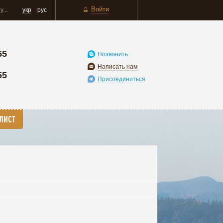
Войти
укр
рус
55
Позвонить
Написать нам
55
Присоединиться
ЛИСТ