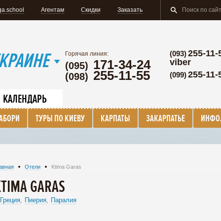
a.school
Агентам
Скидки
Заказать
255-11-
КРАИНЕ
(093)
Горячая линия:
171-34-24
viber
(095)
255-11-55
255-11-
(099)
(098)
КАЛЕНДАРЬ
ТАБОРИ
ТУРЫ ПО КИЕВУ
КАРПАТЫ
ЗАКАРПАТЬЕ
ИНФО
авная
Отели
Ktima Garas
KTIMA GARAS
Греция
Пиерия
Паралия
,
,