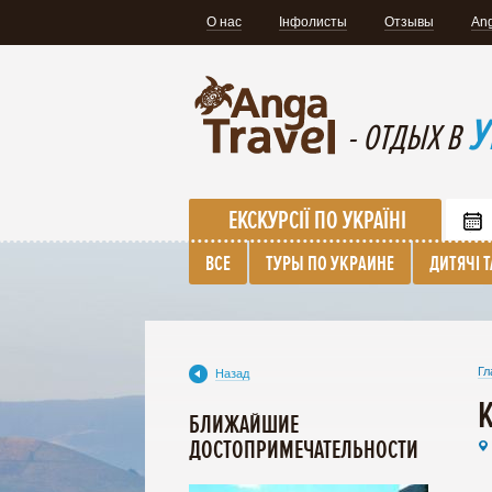
О нас
Інфолисты
Отзывы
Ang
У
- ОТДЫХ В
ЕКСКУРСІЇ ПО УКРАЇНІ
ВСЕ
ТУРЫ ПО УКРАИНЕ
ДИТЯЧІ 
Гл
Назад
БЛИЖАЙШИЕ
ДОСТОПРИМЕЧАТЕЛЬНОСТИ