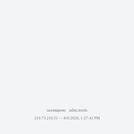
захищено
adm.tools
216.73.216.51 —
8/6/2026, 1:27:42 PM