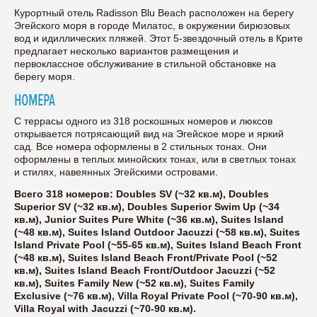
Курортный отель Radisson Blu Beach расположен на берегу
Эгейского моря в городе Милатос, в окружении бирюзовых
вод и идиллических пляжей. Этот 5-звездочный отель в Крите
предлагает несколько вариантов размещения и
первоклассное обслуживание в стильной обстановке на
берегу моря.
НОМЕРА
С террасы одного из 318 роскошных номеров и люксов
открывается потрясающий вид на Эгейское море и яркий
сад. Все номера оформлены в 2 стильных тонах. Они
оформлены в теплых минойских тонах, или в светлых тонах
и стилях, навеянных Эгейскими островами.
Всего 318 номеров: Doubles SV (~32 кв.м), Doubles
Superior SV (~32 кв.м), Doubles Superior Swim Up (~34
кв.м), Junior Suites Pure White (~36 кв.м), Suites Island
(~48 кв.м), Suites Island Outdoor Jacuzzi (~58 кв.м), Suites
Island Private Pool (~55-65 кв.м), Suites Island Beach Front
(~48 кв.м), Suites Island Beach Front/Private Pool (~52
кв.м), Suites Island Beach Front/Outdoor Jacuzzi (~52
кв.м), Suites Family New (~52 кв.м), Suites Family
Exclusive (~76 кв.м), Villa Royal Private Pool (~70-90 кв.м),
Villa Royal with Jacuzzi (~70-90 кв.м).