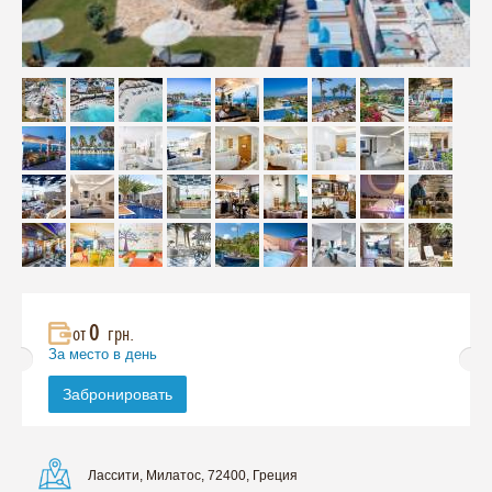
0
от
грн.
За место в день
Забронировать
Ласcити, Милатос, 72400, Греция