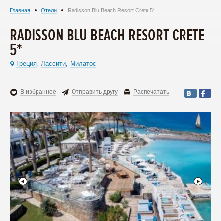
Главная
Отели
Radisson Blu Beach Resort Crete 5*
RADISSON BLU BEACH RESORT CRETE
5*
Греция
Ласcити
Милатос
,
,
В избранное
Отправить другу
Распечатать