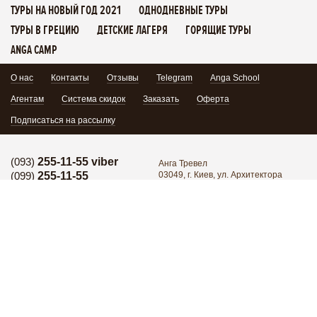
ТУРЫ НА НОВЫЙ ГОД 2021
ОДНОДНЕВНЫЕ ТУРЫ
ТУРЫ В ГРЕЦИЮ
ДЕТСКИЕ ЛАГЕРЯ
ГОРЯЩИЕ ТУРЫ
ANGA CAMP
О нас
Контакты
Отзывы
Telegram
Anga School
Агентам
Система скидок
Заказать
Оферта
Подписаться на рассылку
(093)
255-11-55 viber
Анга Тревел
(099)
255-11-55
03049, г. Киев, ул. Архитектора
Кобелева 1/7, офис 102
Горячая линия:
(095)
171-34-24
Поделиться:
Горячая линия:
(098)
255-11-55
Группа в Facebook
YouTube
Написать нам
Присоединиться