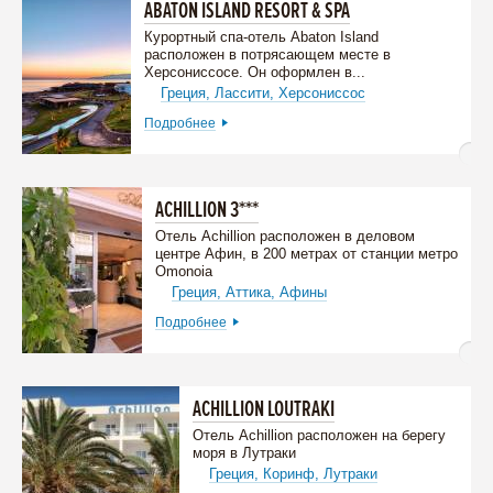
ABATON ISLAND RESORT & SPA
Курортный спа-отель Abaton Island
расположен в потрясающем месте в
Херсониссосе. Он оформлен в...
Греция,
Ласcити,
Херсониссос
Подробнее
ACHILLION 3***
Отель Αchillion расположен в деловом
центре Афин, в 200 метрах от станции метро
Omonoia
Греция,
Аттика,
Афины
Подробнее
ACHILLION LOUTRAKI
Отель Achillion расположен на берегу
моря в Лутраки
Греция,
Коринф,
Лутраки