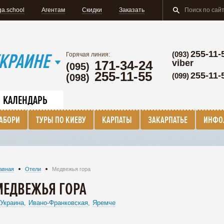
a.school
Агентам
Скидки
Заказать
255-11-
КРАИНЕ
(093)
Горячая линия:
171-34-24
viber
(095)
255-11-55
255-11-
(099)
(098)
КАЛЕНДАРЬ
ТАБОРИ
ТУРЫ ПО КИЕВУ
КАРПАТЫ
ЗАКАРПАТЬЕ
ИНФО
авная
Отели
Медвежья гора
МЕДВЕЖЬЯ ГОРА
Украина
Ивано-Франковская
Яремче
,
,