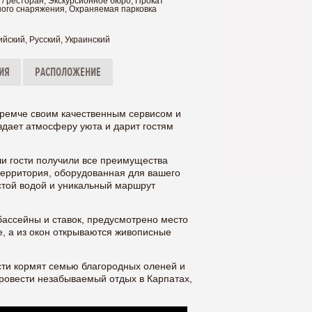
 / ресторан, Экскурсионное бюро, Прокат
ого снаряжения, Охраняемая парковка
ийский, Русский, Украинский
ИЯ
РАСПОЛОЖЕНИЕ
ремче своим качественным сервисом и
здает атмосферу уюта и дарит гостям
ши гости получили все преимущества
территория, оборудованная для вашего
стой водой и уникальный маршрут
бассейны и ставок, предусмотрено место
е, а из окон открываются живописные
сти кормят семью благородных оленей и
ровести незабываемый отдых в Карпатах,