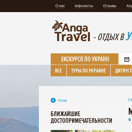
О нас
Інфолисты
Отзывы
Ang
У
- ОТДЫХ В
ЕКСКУРСІЇ ПО УКРАЇНІ
ВСЕ
ТУРЫ ПО УКРАИНЕ
ДИТЯЧІ 
Гл
Назад
БЛИЖАЙШИЕ
ДОСТОПРИМЕЧАТЕЛЬНОСТИ