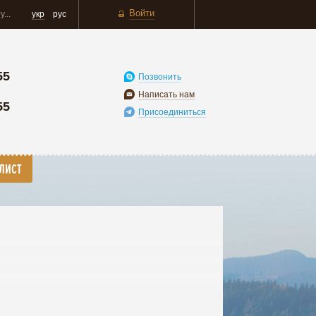
Войти
укр
рус
55
Позвонить
Написать нам
55
Присоединиться
ЛИСТ