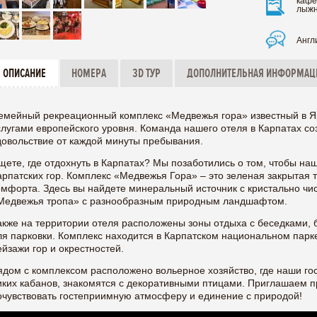
кафе
лыжн
Англ
ОПИСАНИЕ
НОМЕРА
3D ТУР
ДОПОЛНИТЕЛЬНАЯ ИНФОРМАЦ
емейный рекреационный комплекс «Медвежья гора» известный в Я
слугами европейского уровня. Команда нашего отеля в Карпатах со
довольствие от каждой минуты пребывания.
щете, где отдохнуть в Карпатах? Мы позаботились о том, чтобы на
арпатских гор. Комплекс «Медвежья Гора» – это зеленая закрытая 
омфорта. Здесь вы найдете минеральный источник с кристально чи
Медвежья тропа» с разнообразным природным ландшафтом.
акже на территории отеля расположены зоны отдыха с беседками, 
ля парковки. Комплекс находится в Карпатском национальном парк
ейзажи гор и окрестностей.
ядом с комплексом расположено вольерное хозяйство, где наши го
иких кабанов, знакомятся с декоративными птицами. Приглашаем п
очувствовать гостеприимную атмосферу и единение с природой!