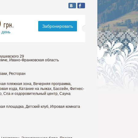
0
грн.
Забронировать
в день
Грушевского 29
ремче, Ивано-Франковская область
раки, Ресторан
ная пляжная зона, Вечерняя программа,
овая езда, Катание на лыжах, Бассейн, Фитнес-
р, Спа и оздоровительный центр, Сауна
кая площадка, Детский клуб, Игровая комната