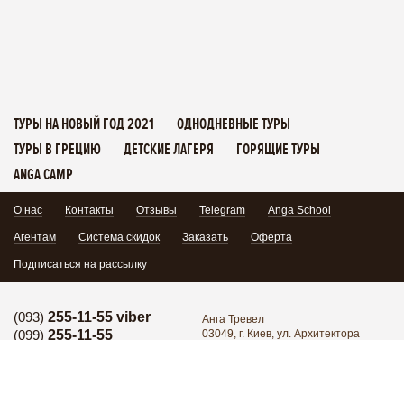
романтику старинных городов, и уют мощеных улочек?
Отправляемся в Прагу или Краков!
ТУРЫ НА НОВЫЙ ГОД 2021
ОДНОДНЕВНЫЕ ТУРЫ
ТУРЫ В ГРЕЦИЮ
ДЕТСКИЕ ЛАГЕРЯ
ГОРЯЩИЕ ТУРЫ
ANGA CAMP
О нас
Контакты
Отзывы
Telegram
Anga School
Агентам
Система скидок
Заказать
Оферта
Подписаться на рассылку
Кроме того, во многих турах вы сможете посетить не один, а
сразу несколько городов, к примеру, тур «
Романтика 4-х
(093)
255-11-55 viber
Анга Тревел
столиц Европы
» - это возможность побывать в Берлине,
(099)
255-11-55
03049, г. Киев, ул. Архитектора
Амстердаме, Париже и Праге во время одного путешествия!
Кобелева 1/7, офис 102
Горячая линия:
Выбор городов настолько обширен, что подобрать для себя
(095)
171-34-24
Поделиться:
как летние, так и зимние туры в Европу для вас не составит
Горячая линия: