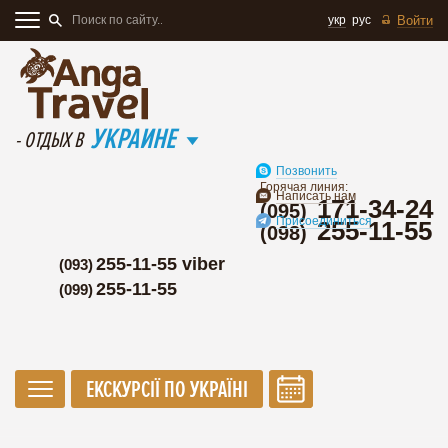
укр
рус
Войти
УКРАИНЕ
- ОТДЫХ В
Позвонить
Горячая линия:
Написать нам
171-34-24
(095)
Присоединиться
255-11-55
(098)
255-11-55 viber
(093)
255-11-55
(099)
ЕКСКУРСІЇ ПО УКРАЇНІ