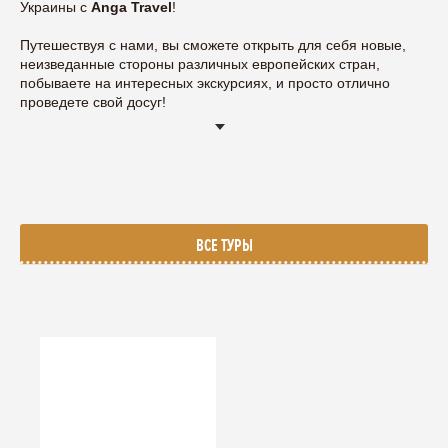
Украины
с
Anga Travel
!
Путешествуя с нами, вы сможете открыть для себя новые,
неизведанные стороны различных европейских стран,
побываете на интересных экскурсиях, и просто отлично
проведете свой досуг!
ЕДЕМ ИССЛЕДОВАТЬ ЕВРОПУ
Каждый турист мечтает отлично отдохнуть, и при этом
побывать в самых интересных и потаенных местах городов,
в которых гостил. И все это лучше всего воплотить в жизнь во
время увлекательного тура с отлично проработанной
экскурсионной программой.
ВСЕ ТУРЫ