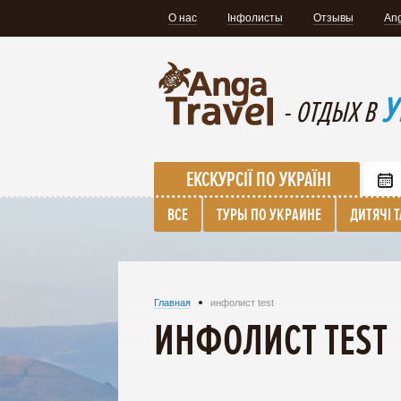
О нас
Інфолисты
Отзывы
Ang
У
- ОТДЫХ В
ЕКСКУРСІЇ ПО УКРАЇНІ
ВСЕ
ТУРЫ ПО УКРАИНЕ
ДИТЯЧІ 
Главная
инфолист test
ИНФОЛИСТ TEST