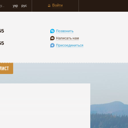
Войти
укр
рус
55
Позвонить
Написать нам
55
Присоединиться
ЛИСТ