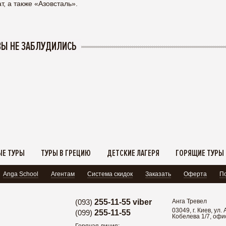
, а также «Азовсталь».
ВЫ НЕ ЗАБЛУДИЛИСЬ
Е ТУРЫ
ТУРЫ В ГРЕЦИЮ
ДЕТСКИЕ ЛАГЕРЯ
ГОРЯЩИЕ ТУРЫ
Anga School
Агентам
Система скидок
Заказать
Оферта
По
(093)
255-11-55 viber
Анга Тревел
03049, г. Киев, ул
(099)
255-11-55
Кобелева 1/7, офи