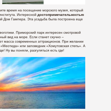
лите время на посещение морского музея, который
 института. Интересной
достопримечательностью
ый Дом Гампера. Эта усадьба была построена еще
еоготики. Приморский парк интересен смотровой
ный вид на море. Если станет скучно –
ждет масса современных аттракционов. При желании
 «Меотида» или заповедник «Хомутовская степь». А
де! Ну вы поняли, разгуляться есть где!