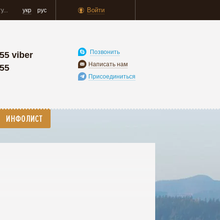
Войти
укр
рус
Позвонить
55 viber
Написать нам
-55
Присоединиться
ИНФОЛИСТ