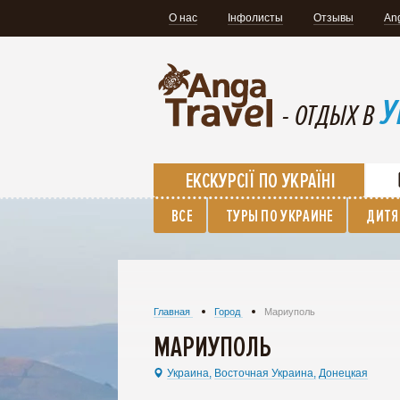
О нас
Інфолисты
Отзывы
An
У
- ОТДЫХ В
ЕКСКУРСІЇ ПО УКРАЇНІ
ВСЕ
ТУРЫ ПО УКРАИНЕ
ДИТЯ
Главная
Город
Мариуполь
МАРИУПОЛЬ
Украина,
Восточная Украина,
Донецкая