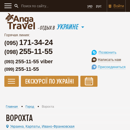
Войти
укр
рус
УКРАИНЕ
- ОТДЫХ В
Горячая линия:
171-34-24
(095)
255-11-55
(098)
Позвонить
Написать нам
255-11-55 viber
(093)
Присоединиться
255-11-55
(099)
ЕКСКУРСІЇ ПО УКРАЇНІ
Главная
Город
Ворохта
ВОРОХТА
Украина,
Карпаты,
Ивано-Франковская