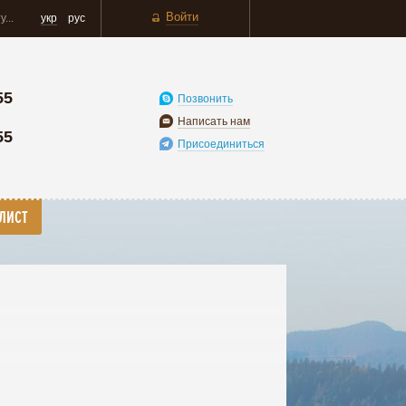
Войти
укр
рус
55
Позвонить
Написать нам
55
Присоединиться
ЛИСТ