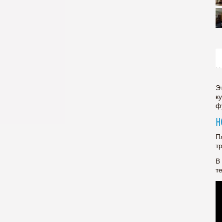
Э
к
ф
Н
П
т
В
т