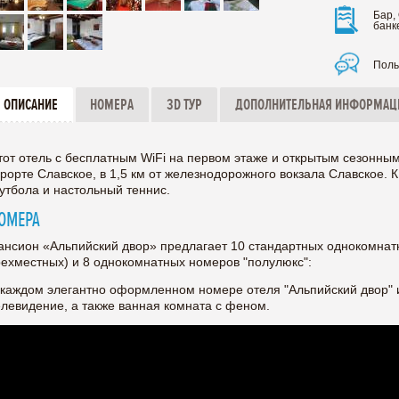
Бар,
банк
Поль
ОПИСАНИЕ
НОМЕРА
3D ТУР
ДОПОЛНИТЕЛЬНАЯ ИНФОРМАЦ
тот отель с бесплатным WiFi на первом этаже и открытым сезонн
урорте Славское, в 1,5 км от железнодорожного вокзала Славское. К
утбола и настольный теннис.
ОМЕРА
ансион «Альпийский двор» предлагает 10 стандартных однокомнат
рехместных) и 8 однокомнатных номеров "полулюкс":
 каждом элегантно оформленном номере отеля "Альпийский двор" 
елевидение, а также ванная комната с феном.