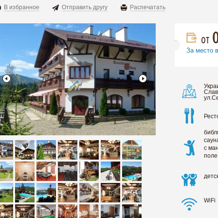
В избранное
Отправить другу
Распечатать
от
За место 
Украи
Слав
ул.С
Рест
библ
саун
с ма
поле
детс
WiFi