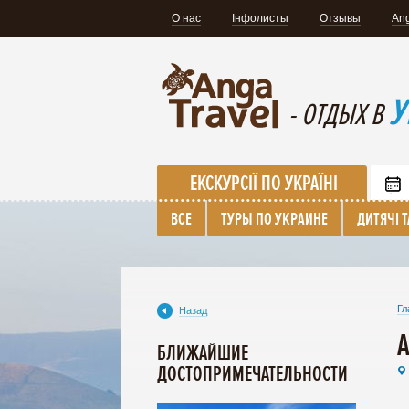
О нас
Інфолисты
Отзывы
Ang
У
- ОТДЫХ В
ЕКСКУРСІЇ ПО УКРАЇНІ
ВСЕ
ТУРЫ ПО УКРАИНЕ
ДИТЯЧІ 
Гл
Назад
БЛИЖАЙШИЕ
ДОСТОПРИМЕЧАТЕЛЬНОСТИ