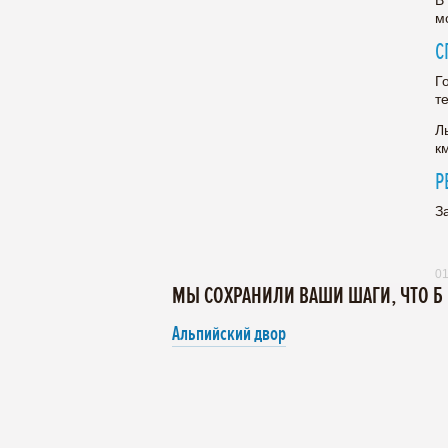
В
м
С
Г
т
Л
к
Р
З
01
МЫ СОХРАНИЛИ ВАШИ ШАГИ, ЧТО Б
Альпийский двор