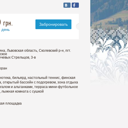
0
грн.
Забронировать
в день
на, Львовская область, Сколевский р-н, пгт.
ское
ечевых Стрельцов, 3-в
оран
иотека, бильярд, настольный теннис, финская
а, открытый бассейн с подогревом, зона отдыха
нгалом и альтанками, терраса мини-футбольное
, лыжная комната с сушкой
кая площадка