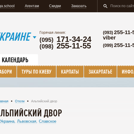
a.school
Агентам
Скидки
Заказать
255-11-
КРАИНЕ
(093)
Горячая линия:
171-34-24
viber
(095)
255-11-55
255-11-
(099)
(098)
КАЛЕНДАРЬ
ТАБОРИ
ТУРЫ ПО КИЕВУ
КАРПАТЫ
ЗАКАРПАТЬЕ
ИНФО
авная
Отели
Альпийский двор
АЛЬПИЙСКИЙ ДВОР
Украина
Львовская
Славское
,
,