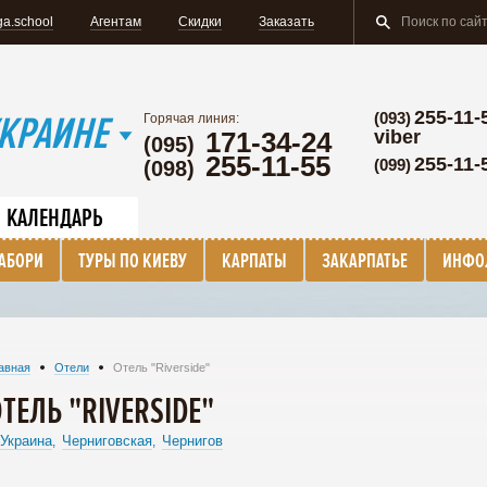
a.school
Агентам
Скидки
Заказать
255-11-
КРАИНЕ
(093)
Горячая линия:
171-34-24
viber
(095)
255-11-55
255-11-
(099)
(098)
КАЛЕНДАРЬ
ТАБОРИ
ТУРЫ ПО КИЕВУ
КАРПАТЫ
ЗАКАРПАТЬЕ
ИНФО
авная
Отели
Отель "Riverside"
ТЕЛЬ "RIVERSIDE"
Украина
Черниговская
Чернигов
,
,