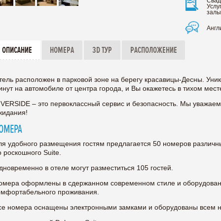
Свад
Услу
залы
Англ
ОПИСАНИЕ
НОМЕРА
3D ТУР
РАСПОЛОЖЕНИЕ
тель расположен в парковой зоне на берегу красавицы-Десны. Ун
инут на автомобиле от центра города, и Вы окажетесь в тихом мест
IVERSIDE – это первоклассный сервис и безопасность. Мы уважаем
жидания!
ОМЕРА
ля удобного размещения гостям предлагается 50 номеров различны
о роскошного Suite.
дновременно в отеле могут разместиться 105 гостей.
омера оформлены в сдержанном современном стиле и оборудова
омфортабельного проживания.
се номера оснащены электронными замками и оборудованы всем н