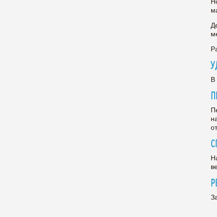
Н
м
Д
м
Р
У
В
П
П
н
о
С
Н
в
Р
З