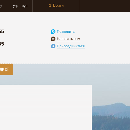
Войти
укр
рус
55
Позвонить
Написать нам
55
Присоединиться
ЛИСТ