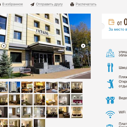
В избранное
Отправить другу
Распечатать
от
За место 
улиц
обла
Швед
Пляж
Откр
отды
Виде
WiFi
Плат