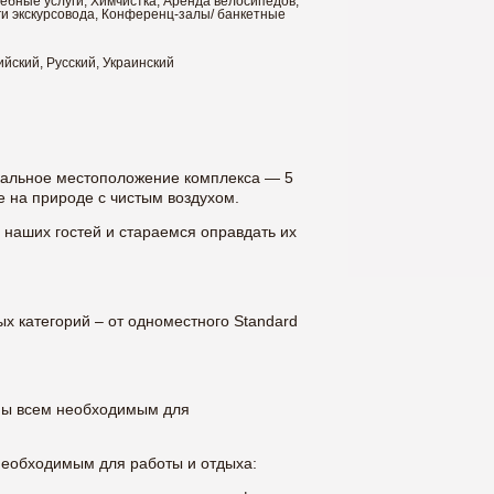
ебные услуги, Химчистка, Аренда велосипедов,
ги экскурсовода, Конференц-залы/ банкетные
ийский, Русский, Украинский
икальное местоположение комплекса — 5
е на природе с чистым воздухом.
 наших гостей и стараемся оправдать их
х категорий – от одноместного Standard
ны всем необходимым для
еобходимым для работы и отдыха: