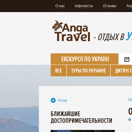
О нас
Інфолисты
Отзывы
Ang
У
- ОТДЫХ В
ЕКСКУРСІЇ ПО УКРАЇНІ
ВСЕ
ТУРЫ ПО УКРАИНЕ
ДИТЯЧІ 
Гл
Назад
О
БЛИЖАЙШИЕ
ДОСТОПРИМЕЧАТЕЛЬНОСТИ