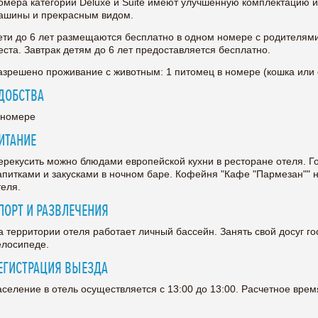
омера категорий Deluxe и Suite имеют улучшенную комплектацию 
ашины и прекрасным видом.
ети до 6 лет размещаются бесплатно в одном номере с родителям
еста. Завтрак детям до 6 лет предоставляется бесплатно.
азрешено проживание с животным: 1 питомец в номере (кошка или с
ДОБСТВА
 номере
ИТАНИЕ
ерекусить можно блюдами европейской кухни в ресторане отеля. Г
апитками и закусками в ночном баре. Кофейня "Кафе "Пармезан"" н
теля.
ПОРТ И РАЗВЛЕЧЕНИЯ
а территории отеля работает личный бассейн. Занять свой досуг го
елосипеде.
ЕГИСТРАЦИЯ ВЫЕЗДА
аселение в отель осуществляется с 13:00 до 13:00. Расчетное время