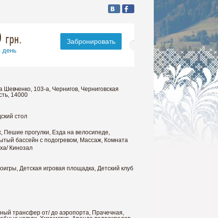
0
грн.
Забронировать
в день
а Шевченко, 103-а, Чернигов, Черниговская
сть, 14000
ский стол
, Пешие прогулки, Езда на велосипеде,
ытый бассейн с подогревом, Массаж, Комната
ха/ Кинозал
оигры, Детская игровая площадка, Детский клуб
ный трансфер от/ до аэропорта, Прачечная,