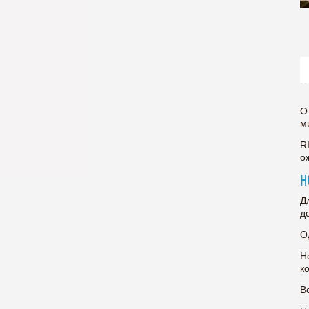
О
м
R
о
Н
Д
д
О
Н
к
В