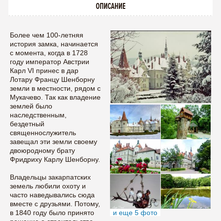
ОПИСАНИЕ
Более чем 100-летняя
история замка, начинается
с момента, когда в 1728
году император Австрии
Карл VI принес в дар
Лотару Францу Шенборну
земли в местности, рядом с
Мукачево. Так как владение
землей было
наследственным,
бездетный
священнослужитель
завещал эти земли своему
двоюродному брату
Фридриху Карлу Шенборну.
Владельцы закарпатских
земель любили охоту и
часто наведывались сюда
вместе с друзьями. Потому,
и еще 5 фото
в 1840 году было принято