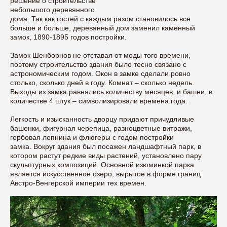
решение о строительстве
небольшого деревянного
дома. Так как гостей с каждым разом становилось все
больше и больше, деревянный дом заменил каменный
замок, 1890-1895 годов постройки.
Замок Шенборнов не отставал от моды того времени,
поэтому строительство здания было тесно связано с
астрономическим годом. Окон в замке сделали ровно
столько, сколько дней в году. Комнат – сколько недель.
Выходы из замка равнялись количеству месяцев, и башни, в
количестве 4 штук – символизировали времена года.
Легкость и изысканность дворцу придают причудливые
башенки, фигурная черепица, разноцветные витражи,
гербовая лепнина и флюгеры с годом постройки
замка. Вокруг здания был посажен ландшафтный парк, в
котором растут редкие виды растений, установлено пару
скульптурных композиций. Основной изюминкой парка
является искусственное озеро, вырытое в форме границ
Австро-Венгерской империи тех времен.