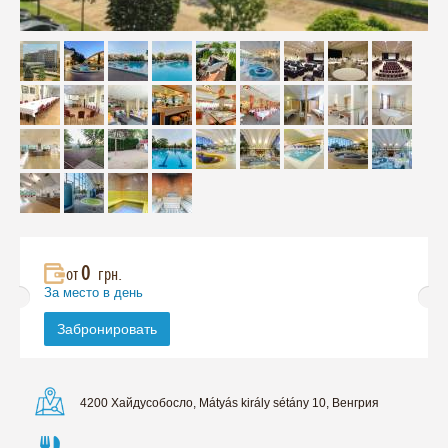
0
от
грн.
За место в день
Забронировать
4200 Хайдусобосло, Mátyás király sétány 10, Венгрия