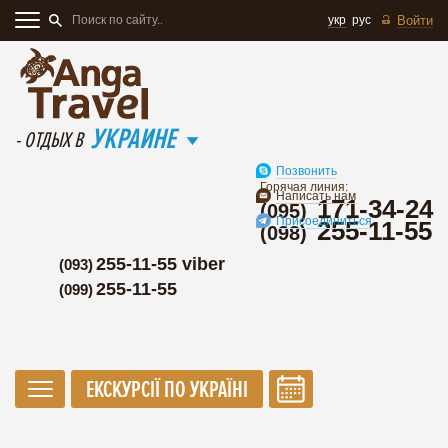
укр
рус
Войти
УКРАИНЕ
- ОТДЫХ В
Позвонить
Горячая линия:
Написать нам
171-34-24
(095)
Присоединиться
255-11-55
(098)
255-11-55 viber
(093)
255-11-55
(099)
ЕКСКУРСІЇ ПО УКРАЇНІ