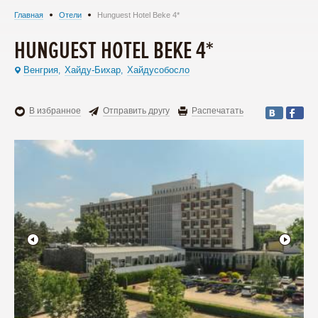
Главная
Отели
Hunguest Hotel Bеke 4*
HUNGUEST HOTEL BЕKE 4*
Венгрия
Хайду-Бихар
Хайдусобосло
,
,
В избранное
Отправить другу
Распечатать