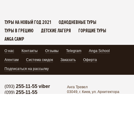
ТУРЫ НА НОВЫЙ ГОД 2021
ОДНОДНЕВНЫЕ ТУРЫ
ТУРЫ В ГРЕЦИЮ
ДЕТСКИЕ ЛАГЕРЯ
ГОРЯЩИЕ ТУРЫ
ANGA CAMP
О нас
Контакты
Отзывы
Telegram
Anga School
Агентам
Система скидок
Заказать
Оферта
Подписаться на рассылку
(093)
255-11-55 viber
Анга Тревел
(099)
255-11-55
03049, г. Киев, ул. Архитектора
Кобелева 1/7, офис 102
Горячая линия:
(095)
171-34-24
Поделиться:
Горячая линия:
(098)
255-11-55
Группа в Facebook