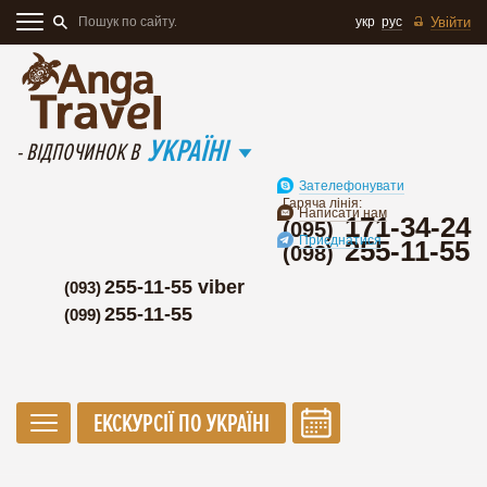
укр
рус
Увійти
УКРАЇНІ
- ВІДПОЧИНОК В
Зателефонувати
Гаряча лінія:
Написати нам
171-34-24
(095)
Приєднатися
255-11-55
(098)
255-11-55 viber
(093)
255-11-55
(099)
ЕКСКУРСІЇ ПО УКРАЇНІ