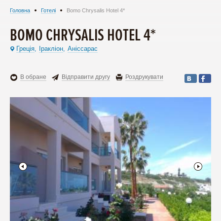
Головна
Готелі
Bomo Chrysalis Hotel 4*
BOMO CHRYSALIS HOTEL 4*
Греція
Іракліон
Аніссарас
,
,
В обране
Відправити другу
Роздрукувати