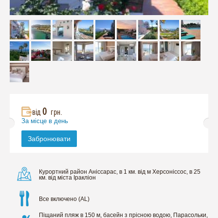
0
від
грн.
За місце в день
Забронювати
Курортний район Аніссарас, в 1 км. від м Херсоніссос, в 25
км. від міста Іракліон
Все включено (AL)
Піщаний пляж в 150 м, басейн з прісною водою, Парасольки,