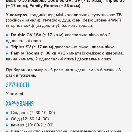
Всього 50 номерів: Doubles GV / SV (~ 17 кв.м), Triples SV
(~ 17 кв.м), Family Rooms (~ 36 кв.м).
У номерах
: кондиціонер, міні-холодильник, супутникове ТБ
(російські канали), телефон, душ, фен, безкоштовний Wi-Fi
інтернет, сейф (за доплату), балкон / тераса.
Double GV / SV (~ 17 кв.м)
двоспальне ліжко або 2
односпальні ліжка.
Triples SV (~ 17 кв.м)
двоспальне ліжко і диван-ліжко.
Family Rooms (~ 36 кв.м)
2 кімнати із суміжною дверима,
ванна кімната, 2 односпальні ліжка і двоспальне ліжко.
Прибирання номерів - 6 разів на тиждень, зміна білизни - 3
рази в тиждень.
ЗРУЧНОСТІ
У номері
ХАРЧУВАННЯ
Сніданок (7: 30-10: 00)
Обід (12: 30-14: 00)
вечеря (19: 00-21: 00)
Шведський стіл - міжнародна і середземноморська кухня.