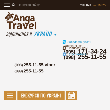
укр
рус
Увійти
УКРАЇНІ
- ВІДПОЧИНОК В
Зателефонувати
Гаряча лінія:
Написати нам
171-34-24
(095)
Приєднатися
255-11-55
(098)
255-11-55 viber
(093)
255-11-55
(099)
ЕКСКУРСІЇ ПО УКРАЇНІ