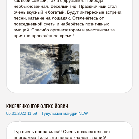
как всей семьёй, так и с друзьями. Природа
необыкновенная. Весёлый гид. Праздничный стол
очень вкусный и богатый. Будут интересные встречи,
песни, катание на лошадях. Отвлечётесь от
повседневной суеты и наберётесь позитивных
эмоций. Спасибо организаторам и участникам за
приятно проведённое время!
КИСЕЛЕНКО ІГОР ОЛЕКСІЙОВИЧ
05.01.2022 11:59
Гуцульські мандри NEW
Тур очень понравился!! Очень познавательная
программа.Гиды -это просто кладезь знаний!