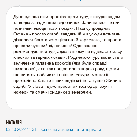
Дуже вдячна всім організаторам туру, екскурсоводам
та водію за відмінний відпочинок! Залишилися тільки
позитивні емоції після поїздки. Наш супровідник
Оксана - просто скарб, завдяки їй ми усюди встигали,
дізналися багато чого цікавого й корисного, та просто
провели чудовий відпочинок! Однозначно
рекомендую цей тур, адже в ньому ви відвідаєте масу
класних та гарних локацій. Родзинкою туру мала стати
величезна галявина крокусів (яка була справді
шикарною), але так пощастило з порою року, що ми
ще встигли побачити і цвітіння сакури, магнолії,
пролісків та багато інших видів квітів та кущів) Жили в
садибі "У Лева", дуже приємний господар, зручні
номери та смачні сніданки з вечерями.
НАТАЛІЯ
03.10.2022 11:31
Сонячне Закарпаття та термали