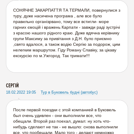
СОНЯЧНЕ ЗАКАРПАТТЯ ТА ТЕРМАЛИ, повернулися з
туру, дуже насичена програма , але все було
правильно організрвано, тому все встигли- море
гарних ємоцій і вражень Карпати - завжди раді зустрічі
з красою нашого рідного краю. Дуже вдячна керівнику
групи Максиму за привітання з Д.Н. було приємно
,свято вдалося, а також водію Сергію за подорож, цим
нелегким маршрутом. Гіду Роману Славіку, за цікаву
екскурсію по м.Ужгород. Так тримати!!!
СЕРГІЙ
18.02.2022 19:05
Тур в Буковель будні (автобус)
После первой поездки с этой компанией в Буковель
был очень удивлен - они выполнили все, что
обещали. Второй раз поехал, думал: ну хоть что-
нибудь сделают не так - не вышло: снова выполнили
все, что пообещали. Мало того - делают немножко