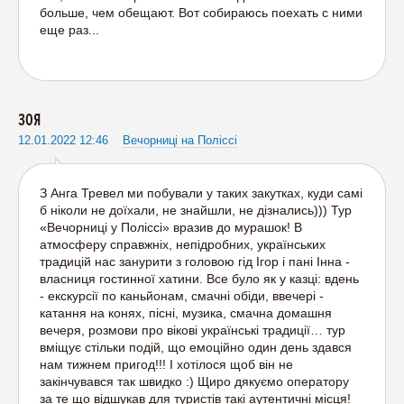
больше, чем обещают. Вот собираюсь поехать с ними
еще раз...
ЗОЯ
12.01.2022 12:46
Вечорниці на Поліссі
З Анга Тревел ми побували у таких закутках, куди самі
б ніколи не доїхали, не знайшли, не дізнались))) Тур
«Вечорниці у Поліссі» вразив до мурашок! В
атмосферу справжніх, непідробних, українських
традицій нас занурити з головою гід Ігор і пані Інна -
власниця гостинної хатини. Все було як у казці: вдень
- екскурсії по каньйонам, смачні обіди, ввечері -
катання на конях, пісні, музика, смачна домашня
вечеря, розмови про вікові українські традиції… тур
вміщує стільки подій, що емоційно один день здався
нам тижнем пригод!!! І хотілося щоб він не
закінчувався так швидко :) Щиро дякуємо оператору
за те що відшукав для туристів такі аутентичні місця!