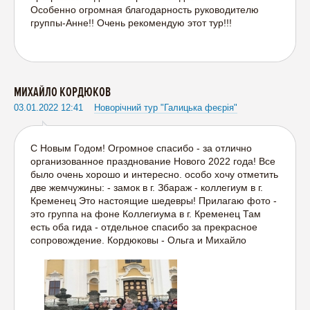
Особенно огромная благодарность руководителю
группы-Анне!! Очень рекомендую этот тур!!!
МИХАЙЛО КОРДЮКОВ
03.01.2022 12:41
Новорічний тур "Галицька феєрія"
С Новым Годом! Огромное спасибо - за отлично
организованное празднование Нового 2022 года! Все
было очень хорошо и интересно. особо хочу отметить
две жемчужины: - замок в г. Збараж - коллегиум в г.
Кременец Это настоящие шедевры! Прилагаю фото -
это группа на фоне Коллегиума в г. Кременец Там
есть оба гида - отдельное спасибо за прекрасное
сопровождение. Кордюковы - Ольга и Михайло