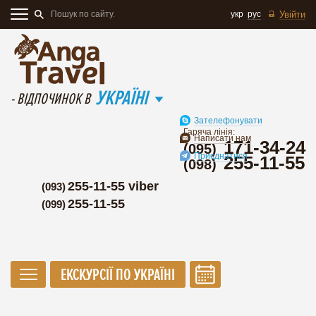
укр
рус
Увійти
УКРАЇНІ
- ВІДПОЧИНОК В
Зателефонувати
Гаряча лінія:
Написати нам
171-34-24
(095)
Приєднатися
255-11-55
(098)
255-11-55 viber
(093)
255-11-55
(099)
ЕКСКУРСІЇ ПО УКРАЇНІ