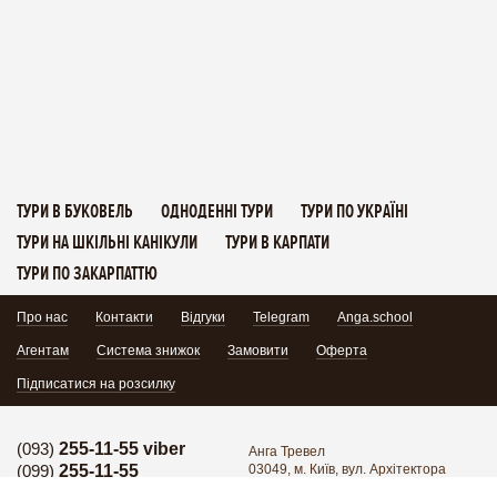
ТУРИ В БУКОВЕЛЬ
ОДНОДЕННІ ТУРИ
ТУРИ ПО УКРАЇНІ
ТУРИ НА ШКІЛЬНІ КАНІКУЛИ
ТУРИ В КАРПАТИ
ТУРИ ПО ЗАКАРПАТТЮ
Про нас
Контакти
Відгуки
Telegram
Anga.school
Агентам
Система знижок
Замовити
Оферта
Підписатися на розсилку
(093)
255-11-55 viber
Анга Тревел
(099)
255-11-55
03049, м. Київ, вул. Архітектора
Кобелєва 1/7, офіс 102