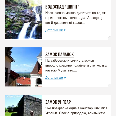
TRAVEL!
ВОДОСПАД "ШИПІТ"
Нескінченно можна дивитися на те, як
горить вогонь і тече вода. А якщо це
ще й дивовижної краси...
Детальніше
ЗАМОК ПАЛАНОК
На узбережжях річки Латориця
виросло красиве і охайне містечко, під
назвою Мукачево....
Детальніше
ЗАМОК УНГВАР
Яке прекрасне одне з найстаріших міст
України. Своєю природою, близькістю