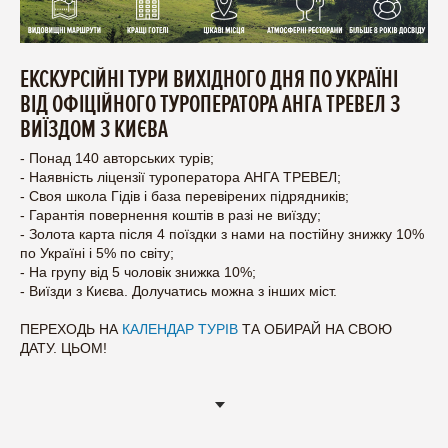
ЕКСКУРСІЙНІ ТУРИ ВИХІДНОГО ДНЯ ПО УКРАЇНІ
ВІД ОФІЦІЙНОГО ТУРОПЕРАТОРА АНГА ТРЕВЕЛ З
ВИЇЗДОМ З КИЄВА
- Понад 140 авторських турів;
- Наявність ліцензії туроператора АНГА ТРЕВЕЛ;
- Своя школа Гідів і база перевірених підрядників;
- Гарантія повернення коштів в разі не виїзду;
- Золота карта після 4 поїздки з нами на постійну знижку 10%
по Україні і 5% по світу;
- На групу від 5 чоловік знижка 10%;
- Виїзди з Києва. Долучатись можна з інших міст.
ПЕРЕХОДЬ НА
КАЛЕНДАР ТУРІВ
ТА ОБИРАЙ НА СВОЮ
ДАТУ. ЦЬОМ!
ЧОМУ З НАМИ КРУТО МАНДРУВАТИ ПО УКРАЇНІ?
Ми вивчаємо всі деталі турів та екскурсій по Україні: