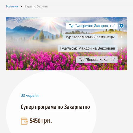
Головна
Тури по Україні
Тур "Феєричне Закарпаття"
Тур "Королівський Кам'янець"
Гуцульські Мандри на Верховині
Тур "Дорога Кохання"
30 червня
Супер програма по Закарпаттю
грн.
5450