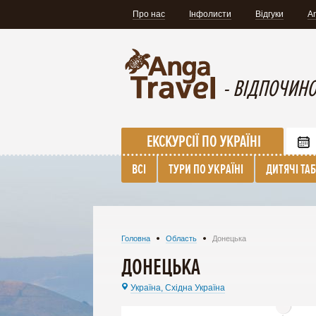
Про нас
Інфолисти
Відгуки
A
- ВІДПОЧИНО
ЕКСКУРСІЇ ПО УКРАЇНІ
ВСІ
ТУРИ ПО УКРАЇНІ
ДИТЯЧІ ТА
Головна
Область
Донецька
ДОНЕЦЬКА
Україна,
Східна Україна