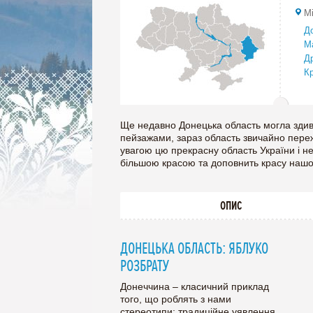
Мі
Д
М
Д
К
с
А
Ще недавно Донецька область могла зди
пейзажами, зараз область звичайно переж
увагою цю прекрасну область України і не
більшою красою та доповнить красу нашої
ОПИС
ДОНЕЦЬКА ОБЛАСТЬ: ЯБЛУКО
РОЗБРАТУ
Донеччина – класичний приклад
того, що роблять з нами
стереотипи: традиційне уявлення