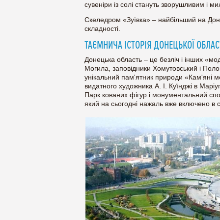
сувеніри із солі стануть зворушливим і м
Скеледром «Зуївка» – найбільший на Донб
складності.
ТАЄМНИЧА ІСТОРІЯ ДОНЕЦЬКОЇ ОБЛАС
Донецька область – це безліч і інших «м
Могила, заповідники Хомутовський і Поло
унікальний пам'ятник природи «Кам'яні м
видатного художника А. І. Куїнджі в Мар
Парк кованих фігур і монументальний сп
який на сьогодні нажаль вже включено в с