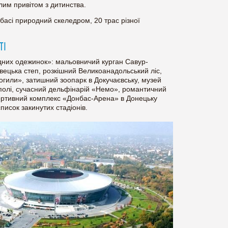
илим привітом з дитинства.
асі природний скеледром, 20 трас різної
ТІ
одних одежинок»: мальовничий курган Савур-
вецька степ, розкішний Великоанадольський ліс,
огили», затишний зоопарк в Докучаєвську, музей
іуполі, сучасний дельфінарій «Немо», романтичний
ортивний комплекс «Донбас-Арена» в Донецьку
писок закинутих стадіонів.