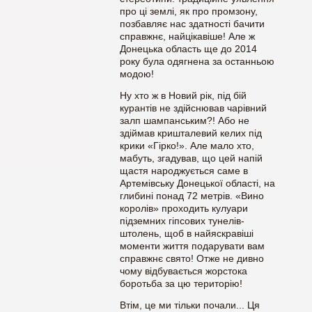
про ці землі, як про промзону,
позбавляє нас здатності бачити
справжнє, найцікавіше! Але ж
Донецька область ще до 2014
року була одягнена за останньою
модою!
Ну хто ж в Новий рік, під бій
курантів не здійснював чарівний
залп шампанським?! Або не
здіймав кришталевий келих під
крики «Гірко!». Але мало хто,
мабуть, згадував, що цей напій
щастя народжується саме в
Артемівську Донецької області, на
глибині понад 72 метрів. «Вино
королів» проходить кулуари
підземних гіпсових тунелів-
штолень, щоб в найяскравіші
моменти життя подарувати вам
справжнє свято! Отже не дивно
чому відбувається жорстока
боротьба за цю територію!
Втім, це ми тільки почали... Ця