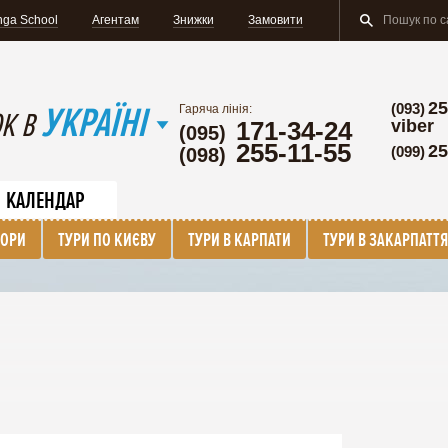
nga School
Агентам
Знижки
Замовити
25
УКРАЇНІ
(093)
Гаряча лінія:
К В
171-34-24
viber
(095)
255-11-55
25
(099)
(098)
КАЛЕНДАР
БОРИ
ТУРИ ПО КИЄВУ
ТУРИ В КАРПАТИ
ТУРИ В ЗАКАРПАТТЯ