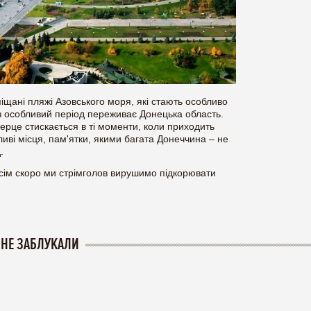
піщані пляжі Азовського моря, які стають особливо
аз особливий період переживає Донецька область.
 серце стискається в ті моменти, коли приходить
иві місця, пам'ятки, якими багата Донеччина – не
.
овсім скоро ми стрімголов вирушимо підкорювати
 НЕ ЗАБЛУКАЛИ