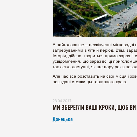
А найголовніше – нескінченні мілководні 
затребуваними в літній період. Втім, зар
Історія, дійсно, твориться прямо зараз. І
усвідомлення, що зараз всі ці приголомшл
так легко доступні, як ще пару років назад
Але час все розставить на свої місця і з
незвідані стежки цього дивного краю.
28.04.2017
МИ ЗБЕРЕГЛИ ВАШІ КРОКИ, ЩОБ ВИ
Донецька