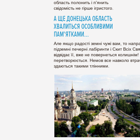
область полонить і п'янить
свідомість не гірше ігристого.
А ЩЕ ДОНЕЦЬКА ОБЛАСТЬ
ХВАЛИТЬСЯ ОСОБЛИВИМИ
ПАМ'ЯТКАМИ...
Але якщо радості земні чужі вам, то напр
підземні печерні лабіринти і Скит Всіх Св
відвідає її, вже не повернеться колишнім!
перетворюється. Немов все навколо втрач
здаються такими тлінними.