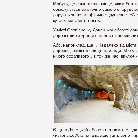
Мабуть, це саме дивне місце, яким багата
обмежуються виключно самою спорудою. Не
дарують зцілення фізичне і душевне. «С
куточками Святогорська.
У місті Слов'янську Донецької області д
доречі один з кращих, навіть якщо мисли
Або, наприклад, ще... Недалеко від міста
дерева», рідкісне явище природи. Милув
нічого особливого і, в той же час, виключ
Є ще в Донецькій області непримітне, зда
чистеньке. Але найцікавіше таїть воно під