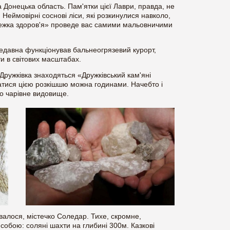
 Донецька область. Пам'ятки цієї Лаври, правда, не
ймовірні соснові ліси, які розкинулися навколо,
тежка здоров'я» проведе вас самими мальовничими
онедавна функціонував бальнеогрязевий курорт,
ти в світових масштабах.
 Дружківка знаходяться «Дружківський кам'яні
атися цією розкішшю можна годинами. Начебто і
но чарівне видовище.
валося, містечко Соледар. Тихе, скромне,
 собою: соляні шахти на глибині 300м. Казкові