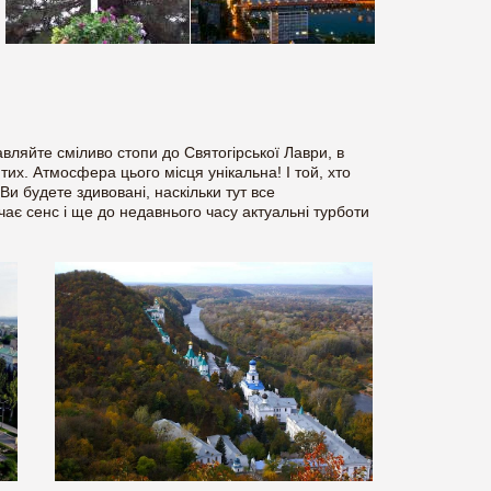
авляйте сміливо стопи до Святогірської Лаври, в
ятих. Атмосфера цього місця унікальна! І той, хто
 Ви будете здивовані, наскільки тут все
ає сенс і ще до недавнього часу актуальні турботи