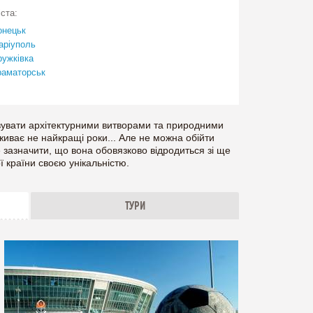
ста:
онецьк
аріуполь
ружківка
раматорськ
мт. Новодонецьке
ртемівськ
вувати архітектурними витворами та природними
иває не найкращі роки... Але не можна обійти
 зазначити, що вона обовязково відродиться зі ще
 країни своєю унікальністю.
ТУРИ