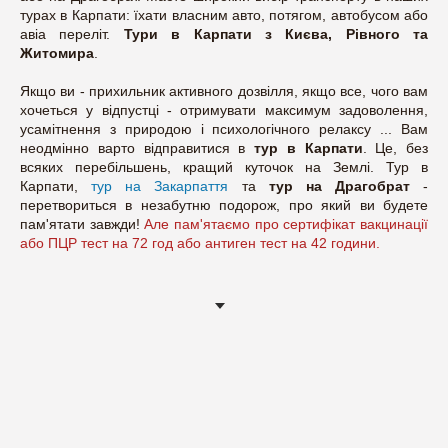
турах в Карпати: їхати власним авто, потягом, автобусом або
авіа переліт.
Тури в Карпати з Києва, Рівного та
Житомира
.
Якщо ви - прихильник активного дозвілля, якщо все, чого вам
хочеться у відпустці - отримувати максимум задоволення,
усамітнення з природою і психологічного релаксу ... Вам
неодмінно варто відправитися в
тур в Карпати
. Це, без
всяких перебільшень, кращий куточок на Землі. Тур в
Карпати,
тур на Закарпаття
та
тур на Драгобрат
-
перетвориться в незабутню подорож, про який ви будете
пам'ятати завжди!
Але пам'ятаємо про сертифікат вакцинації
або ПЦР тест на 72 год або антиген тест на 42 години.