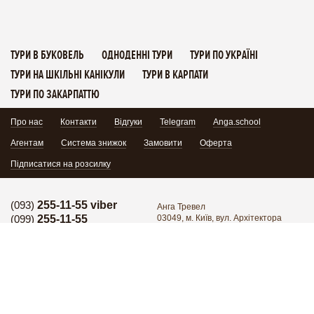
ТУРИ В БУКОВЕЛЬ
ОДНОДЕННІ ТУРИ
ТУРИ ПО УКРАЇНІ
ТУРИ НА ШКІЛЬНІ КАНІКУЛИ
ТУРИ В КАРПАТИ
ТУРИ ПО ЗАКАРПАТТЮ
Про нас
Контакти
Відгуки
Telegram
Anga.school
Агентам
Система знижок
Замовити
Оферта
Підписатися на розсилку
(093)
255-11-55 viber
Анга Тревел
(099)
255-11-55
03049, м. Київ, вул. Архітектора
Кобелєва 1/7, офіс 102
Гаряча лінія:
(095)
171-34-24
Поділитись:
Гаряча лінія:
(098)
255-11-55
Група в Facebook