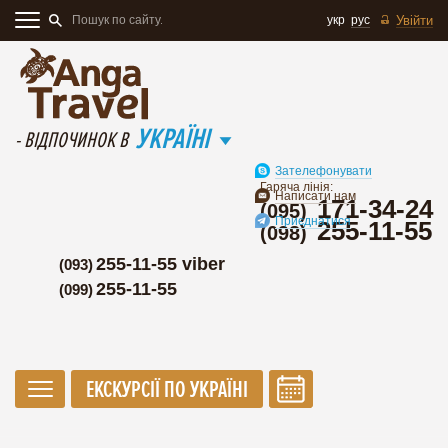
укр
рус
Увійти
УКРАЇНІ
- ВІДПОЧИНОК В
Зателефонувати
Гаряча лінія:
Написати нам
171-34-24
(095)
Приєднатися
255-11-55
(098)
255-11-55 viber
(093)
255-11-55
(099)
ЕКСКУРСІЇ ПО УКРАЇНІ