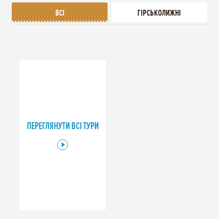
ВСІ
ГІРСЬКОЛИЖНІ
ОСНОВНІ ВИДИ ВІДПОЧИНКУ І ТУРИ В КАРПАТАХ
Що являє собою Карпатський регіон? Це сукупність таких
областей як: Закарпатська, Іваново-франківська, Львівська і
Тернопільська. Кожна з них унікальна і по-своєму цікава.
Туристичні групи формуються в містах України з
відвідуванням історичних, природних пам'яток різних регіонів
країни:
ПЕРЕГЛЯНУТИ ВСІ ТУРИ