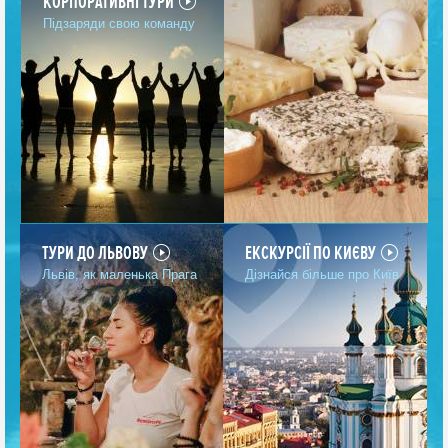
КОРПОРАТИВНІ ТУРИ
Підзаряди свою команду
Ми гарантуємо, що ви отримаєте незабутні враження від
походу на Говерлу в
турі Файні Карпати
- найвищу гірську
ТУРИ ДО ЛЬВОВУ
ЕКСКУРСІЇ ПО КИЄВУ
вершину, що знаходиться в Україні, причому досвідчені
Львів, як маленька Прага
Дізнайся більше про Київ
інструктори допоможуть вам зі сходженням і покажуть
найцікавіші місця тутешніх гір. Відвідування організовуються
як в літній, так і в зимову пору року, що значно розширює
можливості вашого активного відпочинку на природі.
КАРПАТИ ПОВИНЕН ВІДВІДАТИ КОЖЕН!
Для зручності відпочиваючих, компанія «Anga Travel» надає