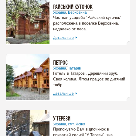
РАЙСЬКИЙ КУТОЧОК
Україна
,
Верховина
Частная усадьба "Райський куточок"
расположена в поселке Верховина,
недалеко от леса.
Детальніше
ПЕТРОС
Україна
,
Татарів
Готель в Татарові. Деревяний зруб.
Своя колиба. Літом працює як дитячий
табір.
Детальніше
У ТЕРЕЗИ
Україна
,
смт. Ясіня
Пропонуємо Вам відпочинок в
приватній садибі "У Терези", яка