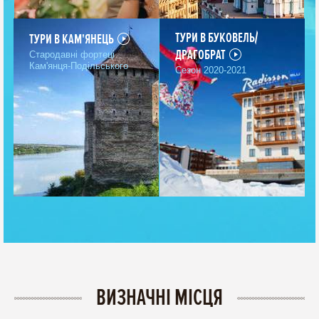
широкий спектр послуг, що дозволяє отримувати найбільш
комфортні умови в поїздках і подорожах по Карпатах.
ТУРИ В БУКОВЕЛЬ/
ТУРИ В КАМ'ЯНЕЦЬ
ДРАГОБРАТ
Стародавні фортеці
Кам'янця-Подільського
Сезон 2020-2021
До ваших послуг:
кваліфіковані фахівці організовують тури на високому рівні;
широкий спектр послуг та повага до вашого часу та
комфорту;
ВИЗНАЧНІ МІСЦЯ
перевірені підрядники;
продумані маршрути та цікаві об'єкти