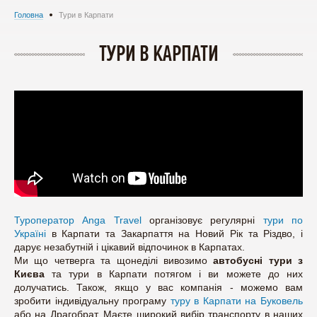
Головна
Тури в Карпати
ТУРИ В КАРПАТИ
Туроператор Anga Travel
організовує регулярні
тури по
Україні
в Карпати та Закарпаття на Новий Рік та Різдво, і
дарує незабутній і цікавий відпочинок в Карпатах.
Ми що четверга та щонеділі вивозимо
автобусні тури з
Києва
та тури в Карпати потягом і ви можете до них
долучатись. Також, якщо у вас компанія - можемо вам
зробити індивідуальну програму
туру в Карпати на Буковель
або на Драгобрат. Маєте широкий вибір транспорту в наших