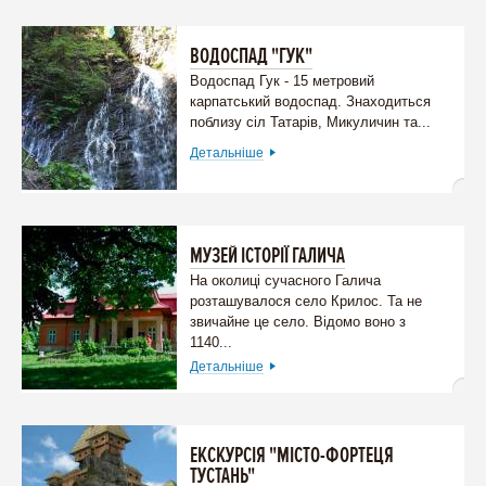
ВОДОСПАД "ГУК"
Водоспад Гук - 15 метровий
карпатський водоспад. Знаходиться
поблизу сіл Татарів, Микуличин та...
Детальніше
МУЗЕЙ ІСТОРІЇ ГАЛИЧА
На околиці сучасного Галича
розташувалося село Крилос. Та не
звичайне це село. Відомо воно з
1140...
Детальніше
ЕКСКУРСІЯ "МІСТО-ФОРТЕЦЯ
ТУСТАНЬ"