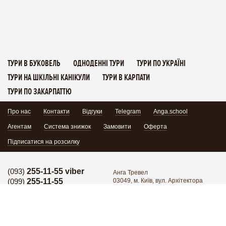
ТУРИ В БУКОВЕЛЬ
ОДНОДЕННІ ТУРИ
ТУРИ ПО УКРАЇНІ
ТУРИ НА ШКІЛЬНІ КАНІКУЛИ
ТУРИ В КАРПАТИ
ТУРИ ПО ЗАКАРПАТТЮ
Про нас
Контакти
Відгуки
Telegram
Anga.school
Агентам
Система знижок
Замовити
Оферта
Підписатися на розсилку
(093)
255-11-55 viber
Анга Тревел
(099)
255-11-55
03049, м. Київ, вул. Архітектора
Кобелєва 1/7, офіс 102
Гаряча лінія:
(095)
171-34-24
Поділитись:
Гаряча лінія: