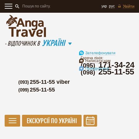
укр
рус
Увійти
УКРАЇНІ
- ВІДПОЧИНОК В
Зателефонувати
Гаряча лінія:
Написати нам
171-34-24
(095)
Приєднатися
255-11-55
(098)
255-11-55 viber
(093)
255-11-55
(099)
ЕКСКУРСІЇ ПО УКРАЇНІ