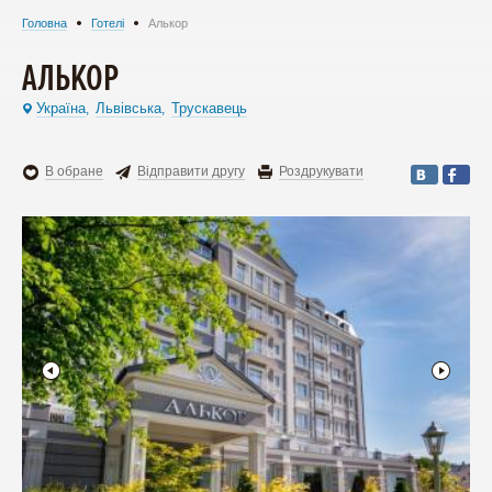
Головна
Готелі
Алькор
АЛЬКОР
Україна
Львівська
Трускавець
,
,
В обране
Відправити другу
Роздрукувати