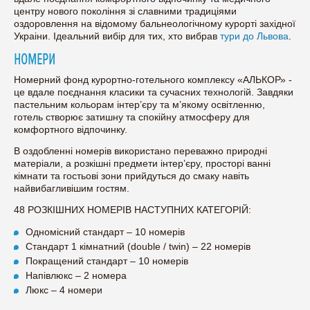
центру нового покоління зі славними традиціями
оздоровлення на відомому бальнеологічному курорті західної
Украіни. Ідеальний вибір для тих, хто вибрав
тури до Львова
.
НОМЕРИ
Номерний фонд курортно-готельного комплексу «АЛЬКОР» -
це вдале поєднання класики та сучасних технологій. Завдяки
пастельним кольорам інтер’єру та м’якому освітленню,
готель створює затишну та спокійну атмосферу для
комфортного відпочинку.
В оздобленні номерів використано переважно природні
матеріали, а розкішні предмети інтер’єру, просторі ванні
кімнати та гостьові зони прийдуться до смаку навіть
найвибагливішим гостям.
48 РОЗКІШНИХ НОМЕРІВ НАСТУПНИХ КАТЕГОРІЙ:
Одномісний стандарт – 10 номерів
Стандарт 1 кімнатний (double / twin) – 22 номерів
Покращений стандарт – 10 номерів
Напівлюкс – 2 номера
Люкс – 4 номери