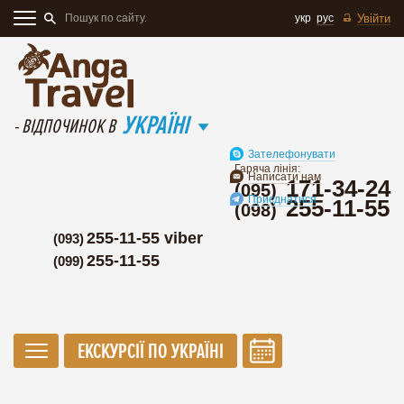
укр
рус
Увійти
УКРАЇНІ
- ВІДПОЧИНОК В
Зателефонувати
Гаряча лінія:
Написати нам
171-34-24
(095)
Приєднатися
255-11-55
(098)
255-11-55 viber
(093)
255-11-55
(099)
ЕКСКУРСІЇ ПО УКРАЇНІ