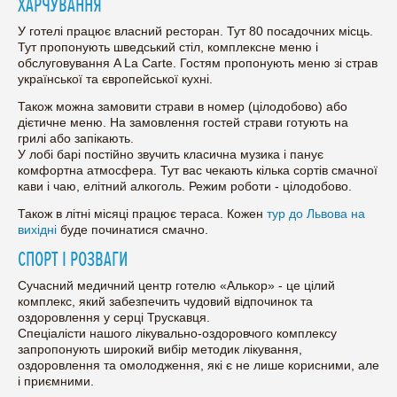
ХАРЧУВАННЯ
У готелі працює власний ресторан. Тут 80 посадочних місць.
Тут пропонують шведський стіл, комплексне меню і
обслуговування A La Carte. Гостям пропонують меню зі страв
української та європейської кухні.
Також можна замовити страви в номер (цілодобово) або
дієтичне меню. На замовлення гостей страви готують на
грилі або запікають.
У лобі барі постійно звучить класична музика і панує
комфортна атмосфера. Тут вас чекають кілька сортів смачної
кави і чаю, елітний алкоголь. Режим роботи - цілодобово.
Також в літні місяці працює тераса. Кожен
тур до Львова на
вихідні
буде починатися смачно.
СПОРТ І РОЗВАГИ
Сучасний медичний центр готелю «Алькор» - це цілий
комплекс, який забезпечить чудовий відпочинок та
оздоровлення у серці Трускавця.
Спеціалісти нашого лікувально-оздоровчого комплексу
запропонують широкий вибір методик лікування,
оздоровлення та омолодження, які є не лише корисними, але
і приємними.