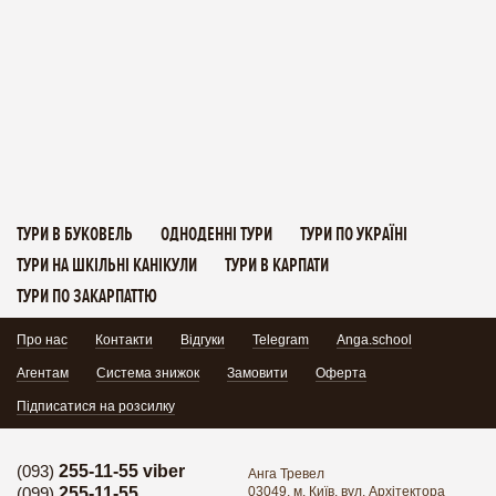
ТУРИ В БУКОВЕЛЬ
ОДНОДЕННІ ТУРИ
ТУРИ ПО УКРАЇНІ
ТУРИ НА ШКІЛЬНІ КАНІКУЛИ
ТУРИ В КАРПАТИ
ТУРИ ПО ЗАКАРПАТТЮ
Про нас
Контакти
Відгуки
Telegram
Anga.school
Агентам
Система знижок
Замовити
Оферта
Підписатися на розсилку
(093)
255-11-55 viber
Анга Тревел
(099)
255-11-55
03049, м. Київ, вул. Архітектора