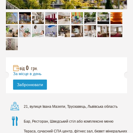
0
від
грн.
За місце в день
Забронювати
21, вулиця Івана Мазепи, Трускавець, Львівська область
Бар, Ресторан, Шведський стіл або комплексне меню
Тераса, сучасний СПА центр, фітнес зал, бювет мінеральних