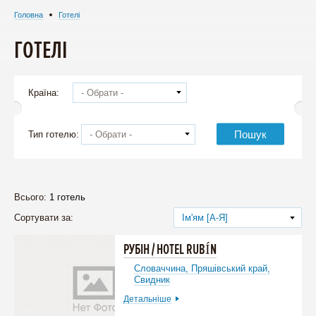
Головна
Готелі
ГОТЕЛІ
Країна:
- Обрати -
Пошук
Тип готелю:
- Обрати -
Всього:
1 готель
Сортувати за:
Ім'ям [А-Я]
РУБІН / HOTEL RUBÍN
Словаччина,
Пряшівський край,
Свидник
Детальніше