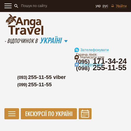
укр
рус
Увійти
УКРАЇНІ
- ВІДПОЧИНОК В
Зателефонувати
Гаряча лінія:
Написати нам
171-34-24
(095)
Приєднатися
255-11-55
(098)
255-11-55 viber
(093)
255-11-55
(099)
ЕКСКУРСІЇ ПО УКРАЇНІ