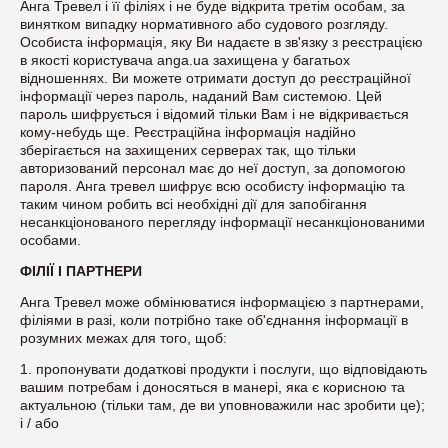
Анга Тревел і її філіях і не буде відкрита третім особам, за
винятком випадку нормативного або судового розгляду.
Особиста інформація, яку Ви надаєте в зв'язку з реєстрацією
в якості користувача anga.ua захищена у багатьох
відношеннях. Ви можете отримати доступ до реєстраційної
інформації через пароль, наданий Вам системою. Цей
пароль шифрується і відомий тільки Вам і не відкривається
кому-небудь ще. Реєстраційна інформація надійно
зберігається на захищених серверах так, що тільки
авторизований персонал має до неї доступ, за допомогою
пароля. Анга тревел шифрує всю особисту інформацію та
таким чином робить всі необхідні дії для запобігання
несанкціонованого перегляду інформації несанкціонованими
особами.
ФІЛІЇ І ПАРТНЕРИ
Анга Тревел може обмінюватися інформацією з партнерами,
філіями в разі, коли потрібно таке об'єднання інформації в
розумних межах для того, щоб:
1. пропонувати додаткові продукти і послуги, що відповідають
вашим потребам і доносяться в манері, яка є корисною та
актуальною (тільки там, де ви уповноважили нас зробити це);
і / або