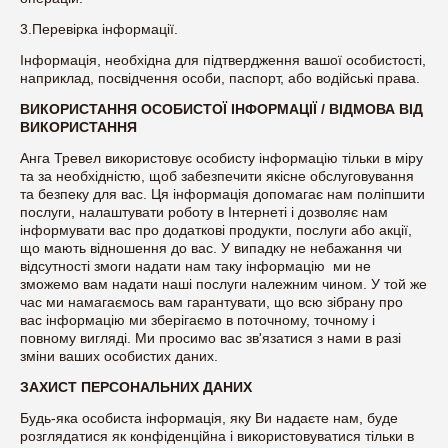
3.Перевірка інформації.
Інформація, необхідна для підтвердження вашої особистості,
наприклад, посвідчення особи, паспорт, або водійські права.
ВИКОРИСТАННЯ ОСОБИСТОЇ ІНФОРМАЦІЇ / ВІДМОВА ВІД
ВИКОРИСТАННЯ
Анга Тревел використовує особисту інформацію тільки в міру
та за необхідністю, щоб забезпечити якісне обслуговування
та безпеку для вас. Ця інформація допомагає нам поліпшити
послуги, налаштувати роботу в Інтернеті і дозволяє нам
інформувати вас про додаткові продукти, послуги або акції,
що мають відношення до вас. У випадку не небажання чи
відсутності змоги надати нам таку інформацію ми не
зможемо вам надати наші послуги належним чином. У той же
час ми намагаємось вам гарантувати, що всю зібрану про
вас інформацію ми зберігаємо в поточному, точному і
повному вигляді. Ми просимо вас зв'язатися з нами в разі
зміни ваших особистих даних.
ЗАХИСТ ПЕРСОНАЛЬНИХ ДАНИХ
Будь-яка особиста інформація, яку Ви надаєте нам, буде
розглядатися як конфіденційна і використовуватися тільки в