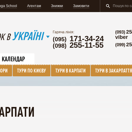
nga School
Агентам
Знижки
Замовити
25
УКРАЇНІ
(093)
Гаряча лінія:
К В
171-34-24
viber
(095)
255-11-55
25
(099)
(098)
КАЛЕНДАР
БОРИ
ТУРИ ПО КИЄВУ
ТУРИ В КАРПАТИ
ТУРИ В ЗАКАРПАТТЯ
КАРПАТИ