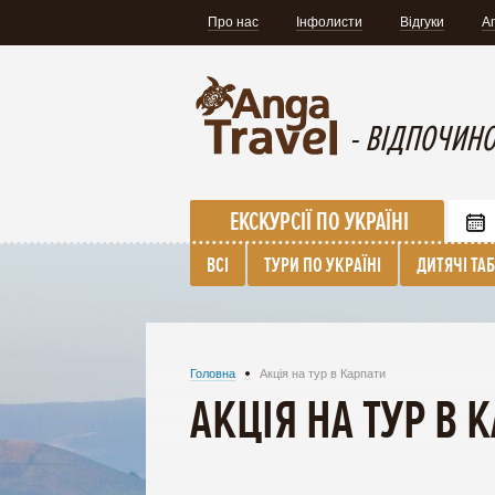
Про нас
Інфолисти
Відгуки
A
- ВІДПОЧИНО
ЕКСКУРСІЇ ПО УКРАЇНІ
ВСІ
ТУРИ ПО УКРАЇНІ
ДИТЯЧІ ТА
Головна
Акція на тур в Карпати
АКЦІЯ НА ТУР В 