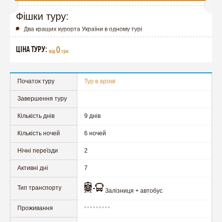
Фішки туру:
Два кращих курорта України в одному турі
ЦІНА ТУРУ:
0
від
грн.
Початок туру
Тур в аріхві
Завершення туру
Кількість днів
9 днів
Кількість ночей
6 ночей
Нічні переїзди
2
Активні дні
7
Тип транспорту
Залізниця + автобус
,
,
,
,
,
,
,
,
,
Проживання