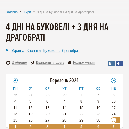
Головна
Тури
4 дні на Буковелі + 3 дня на Драгобраті
4 ДНІ НА БУКОВЕЛІ + 3 ДНЯ НА
ДРАГОБРАТІ
Україна
,
Карпати
,
Буковель
,
Драгобрат
В обране
Відправити другу
Роздрукувати
Березень 2024
ПН
ВТ
СР
ЧТ
ПТ
СБ
НД
26
27
28
29
1
2
3
4
5
6
7
8
9
10
11
12
13
14
15
16
17
18
19
20
21
22
23
24
25
26
27
28
29
30
31
1
2
3
4
5
6
7