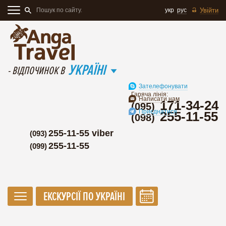
укр
рус
Увійти
УКРАЇНІ
- ВІДПОЧИНОК В
Зателефонувати
Гаряча лінія:
Написати нам
171-34-24
(095)
Приєднатися
255-11-55
(098)
255-11-55 viber
(093)
255-11-55
(099)
ЕКСКУРСІЇ ПО УКРАЇНІ