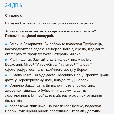
3-4 ДЕНЬ.
Сніданок
.
Виїзд на Буковель. Вільний час для катання та розваг.
Хочете познайомитися з карпатським колоритом?
Поїхали на цікаві екскурсії:
Смачне Закарпаття. Ви побачите водоспад Труфанець,
насолоджуйтеся водою з мінерального джерела, відвідайте
екоферму та продегустуєте натуральний сир.
Магія Карпат. Завітайте до 2 колоритних музеїв у
Верховині: Музей "У трембітаря" та музей "Галерія",
сфотографуєтесь на тлі кам'яного мосту у Ворохті.
Зимова казка. Ви відвідаєте Полонину Перці, зробите цікаві
фото у Перевернутому домі, відвідайте Динопарк
Сонячне Закарпаття. Ви відпочинете в термальних
джерелах, відвідаєте буйволину ферму та центр
лозоплетіння в Ізі, пройдете майстер-клас з приготування
бальзамів.
Карпатська вишенька. На Вас чекає Яремче, водоспад
Пробій, сувенірний ринок, прогулянка Скелями Довбуша.