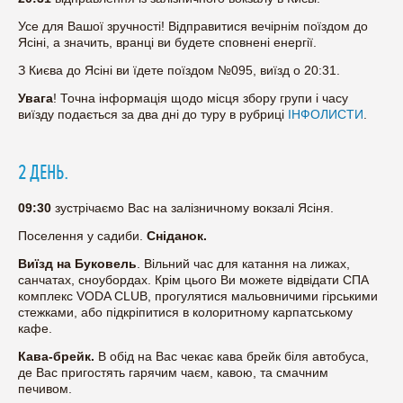
Усе для Вашої зручності! Відправитися вечірнім поїздом до
Ясіні, а значить, вранці ви будете сповнені енергії.
З Києва до Ясіні ви їдете поїздом №095, виїзд о 20:31.
Увага
! Точна інформація щодо місця збору групи і часу
виїзду подається за два дні до туру в рубриці
ІНФОЛИСТИ
.
2 ДЕНЬ.
09:30
зустрічаємо Вас на залізничному вокзалі Ясіня.
Поселення у садиби.
Сніданок.
Виїзд на Буковель
. Вільний час для катання на лижах,
санчатах, сноубордах. Крім цього Ви можете відвідати СПА
комплекс VODA CLUB, прогулятися мальовничими гірськими
стежками, або підкріпитися в колоритному карпатському
кафе.
Кава-брейк.
В обід на Вас чекає кава брейк біля автобуса,
де Вас пригостять гарячим чаєм, кавою, та смачним
печивом.