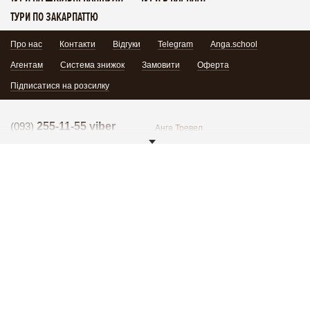
ТУРИ ПО ЗАКАРПАТТЮ
Про нас
Контакти
Відгуки
Telegram
Anga.school
Агентам
Система знижок
Замовити
Оферта
Підписатися на розсилку
(093)
255-11-55 viber
Анга Тревел
(099)
255-11-55
03049, м. Київ, вул. Архітектора
Кобелєва 1/7, офіс 102
Гаряча лінія:
(095)
171-34-24
Поділитись:
Гаряча лінія:
(098)
255-11-55
Група в Facebook
YouTube
Написати нам
Приєднатися
© 2026 Всі права захищені.