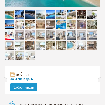
0
від
грн.
За місце в день
Забронювати
Острів Корфу, Main Street, Дассия, 49100, Греція