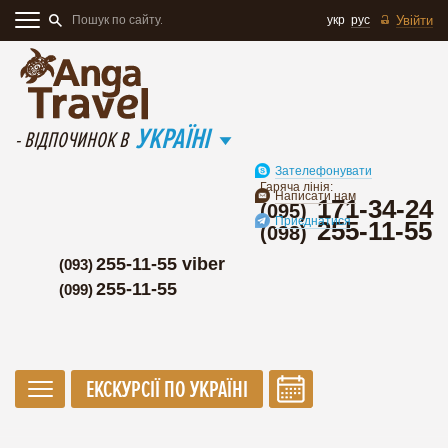
укр
рус
Увійти
УКРАЇНІ
- ВІДПОЧИНОК В
Зателефонувати
Гаряча лінія:
Написати нам
171-34-24
(095)
Приєднатися
255-11-55
(098)
255-11-55 viber
(093)
255-11-55
(099)
ЕКСКУРСІЇ ПО УКРАЇНІ