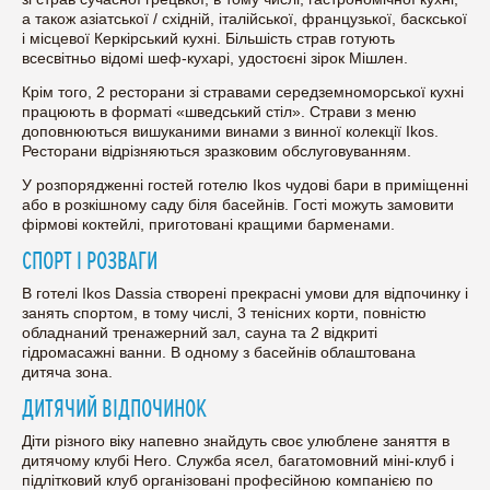
а також азіатської / східній, італійської, французької, баскської
і місцевої Керкірський кухні. Більшість страв готують
всесвітньо відомі шеф-кухарі, удостоєні зірок Мішлен.
Крім того, 2 ресторани зі стравами середземноморської кухні
працюють в форматі «шведський стіл». Страви з меню
доповнюються вишуканими винами з винної колекції Ikos.
Ресторани відрізняються зразковим обслуговуванням.
У розпорядженні гостей готелю Ikos чудові бари в приміщенні
або в розкішному саду біля басейнів. Гості можуть замовити
фірмові коктейлі, приготовані кращими барменами.
СПОРТ І РОЗВАГИ
В готелі Ikos Dassia створені прекрасні умови для відпочинку і
занять спортом, в тому числі, 3 тенісних корти, повністю
обладнаний тренажерний зал, сауна та 2 відкриті
гідромасажні ванни. В одному з басейнів облаштована
дитяча зона.
ДИТЯЧИЙ ВІДПОЧИНОК
Діти різного віку напевно знайдуть своє улюблене заняття в
дитячому клубі Hero. Служба ясел, багатомовний міні-клуб і
підлітковий клуб організовані професійною компанією по