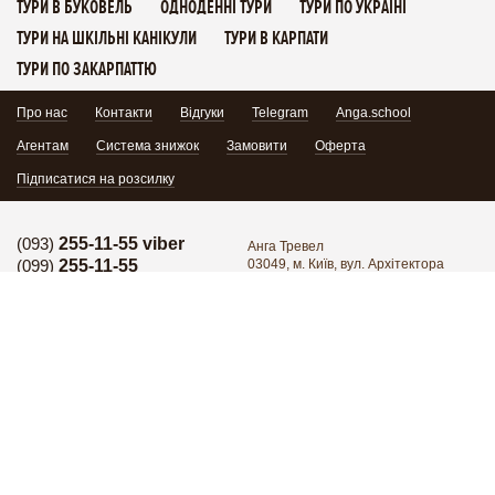
ТУРИ В БУКОВЕЛЬ
ОДНОДЕННІ ТУРИ
ТУРИ ПО УКРАЇНІ
ТУРИ НА ШКІЛЬНІ КАНІКУЛИ
ТУРИ В КАРПАТИ
ТУРИ ПО ЗАКАРПАТТЮ
Про нас
Контакти
Відгуки
Telegram
Anga.school
Агентам
Система знижок
Замовити
Оферта
Підписатися на розсилку
(093)
255-11-55 viber
Анга Тревел
(099)
255-11-55
03049, м. Київ, вул. Архітектора
Кобелєва 1/7, офіс 102
Гаряча лінія:
(095)
171-34-24
Поділитись:
Гаряча лінія:
(098)
255-11-55
Група в Facebook
YouTube
Написати нам
Приєднатися