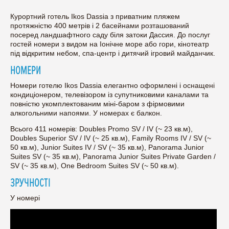
Курортний готель Ikos Dassia з приватним пляжем
протяжністю 400 метрів і 2 басейнами розташований
посеред ландшафтного саду біля затоки Дассия. До послуг
гостей номери з видом на Іонічне море або гори, кінотеатр
під відкритим небом, спа-центр і дитячий ігровий майданчик.
НОМЕРИ
Номери готелю Ikos Dassia елегантно оформлені і оснащені
кондиціонером, телевізором із супутниковими каналами та
повністю укомплектованим міні-баром з фірмовими
алкогольними напоями. У номерах є балкон.
Всього 411 номерів: Doubles Promo SV / IV (~ 23 кв.м),
Doubles Superior SV / IV (~ 25 кв.м), Family Rooms IV / SV (~
50 кв.м), Junior Suites IV / SV (~ 35 кв.м), Panorama Junior
Suites SV (~ 35 кв.м), Panorama Junior Suites Private Garden /
SV (~ 35 кв.м), One Bedroom Suites SV (~ 50 кв.м).
ЗРУЧНОСТІ
У номері