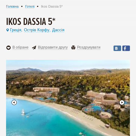
Головна
Готелі
Ikos Dassia 5*
IKOS DASSIA 5*
Греція
Острів Корфу
Дассія
,
,
В обране
Відправити другу
Роздрукувати