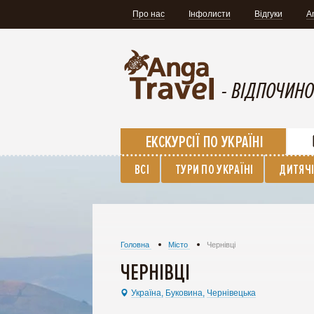
Про нас
Інфолисти
Відгуки
A
- ВІДПОЧИНО
ЕКСКУРСІЇ ПО УКРАЇНІ
ВСІ
ТУРИ ПО УКРАЇНІ
ДИТЯЧІ
Головна
Місто
Чернівці
ЧЕРНІВЦІ
Україна,
Буковина,
Чернівецька