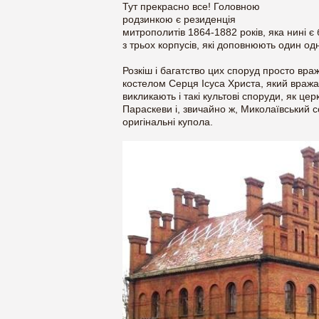
Тут прекрасно все! Головною
родзинкою є резиденція
митрополитів 1864-1882 років, яка нині є
з трьох корпусів, які доповнюють один од
Розкіш і багатство цих споруд просто вра
костелом Серця Ісуса Христа, який вража
викликають і такі культові споруди, як це
Параскеви і, звичайно ж, Миколаївський с
оригінальні купола.