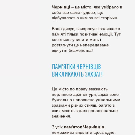
Чернівці
– це місто, яке увібрало в
себе все саме чудове, що
відбувалося з ним за всі сторіччя.
Воно дивує, зачаровує і залишає в
пам'яті тільки позитивні емоції. Тут
хочеться зупинити мить і
розтягнути це непередаване
відчуття блаженства!
ПАМ'ЯТКИ ЧЕРНІВЦІВ
ВИКЛИКАЮТЬ ЗАХВАТ!
Це місто по праву вважають
перлиною архітектури, адже воно
буквально наповнене унікальними
зразками різних стилів, багато з
яких мають загальнонаціональне
значення.
З усіх
пам'яток Чернівців
неможливо виділити щось одне.