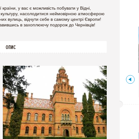
країни, у вас є можливість побувати у Відні,
 і культуру, насолодитися неймовірною атмосферою
них вулиць, відчути себе в самому центрі Європи!
правившись в захоплюючу подорож до Чернівців!
ОПИС
Чернівецька,
Україна
АНДІННА