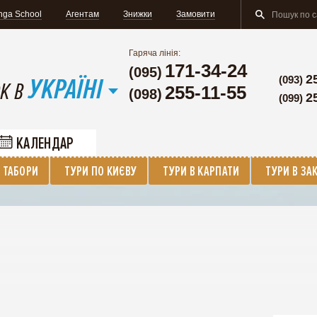
nga School
Агентам
Знижки
Замовити
Гаряча лінія:
171-34-24
(095)
УКРАЇНІ
2
(093)
К В
255-11-55
(098)
2
(099)
КАЛЕНДАР
 ТАБОРИ
ТУРИ ПО КИЄВУ
ТУРИ В КАРПАТИ
ТУРИ В ЗА