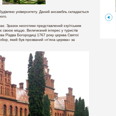
 будівлею університету. Даний ансамбль складається
ного.
Чернівецька,
Україна
ЧЕРНІВЕЦЬКИЙ УНІВЕРСИТЕТ
жає. Зразок неоготики представлений єзуїтським
є своєю міццю. Величезний інтерес у туристів
рква Різдва Богородиці 1767 року церква Святої
обор, який був прозваний «п'яна церква» за