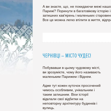
А ви знаєте, що, не покидаючи межі нашої 
Парижі? Поринути в багатовікову історію
затишних кав'ярень і маленьких старовин
Все це можна легко втілити в життя, від
ЧЕРНІВЦІ – МІСТО ЧУДЕС!
Побувавши в цьому чудовому місті,
ви зрозумієте, чому його називають
маленьким Парижем і Віднем.
Адже тут кожен куточок просочений
чимось особливим, унікальним і
таким затишним. Віхи історії
відклали свої відбитки на
неповторну архітектуру будинків і
вулиць.