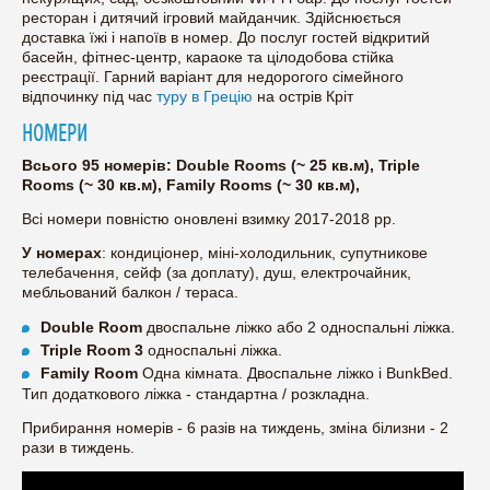
ресторан і дитячий ігровий майданчик. Здійснюється
доставка їжі і напоїв в номер. До послуг гостей відкритий
басейн, фітнес-центр, караоке та цілодобова стійка
реєстрації. Гарний варіант для недорогого сімейного
відпочинку під час
туру в Грецію
на острів Кріт
НОМЕРИ
Всього 95 номерів: Double Rooms (~ 25 кв.м), Triple
Rooms (~ 30 кв.м), Family Rooms (~ 30 кв.м),
Всі номери повністю оновлені взимку 2017-2018 рр.
У номерах
: кондиціонер, міні-холодильник, супутникове
телебачення, сейф (за доплату), душ, електрочайник,
мебльований балкон / тераса.
Double Room
двоспальне ліжко або 2 односпальні ліжка.
Triple Room 3
односпальні ліжка.
Family Room
Одна кімната. Двоспальне ліжко і BunkBed.
Тип додаткового ліжка - стандартна / розкладна.
Прибирання номерів - 6 разів на тиждень, зміна білизни - 2
рази в тиждень.