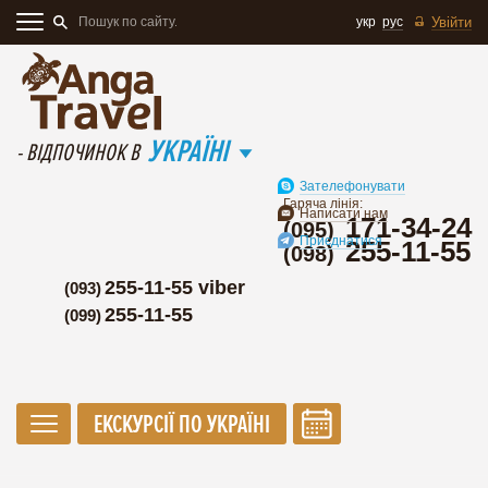
укр
рус
Увійти
УКРАЇНІ
- ВІДПОЧИНОК В
Зателефонувати
Гаряча лінія:
Написати нам
171-34-24
(095)
Приєднатися
255-11-55
(098)
255-11-55 viber
(093)
255-11-55
(099)
ЕКСКУРСІЇ ПО УКРАЇНІ