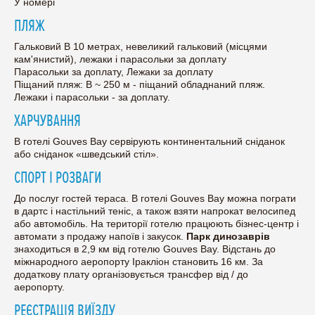
У номері
ПЛЯЖ
Гальковий В 10 метрах, невеликий гальковий (місцями
кам'янистий), лежаки і парасольки за доплату
Парасольки за доплату, Лежаки за доплату
Піщаний пляж: В ~ 250 м - піщаний обладнаний пляж.
Лежаки і парасольки - за доплату.
ХАРЧУВАННЯ
В готелі Gouves Bay сервірують континентальний сніданок
або сніданок «шведський стіл».
СПОРТ І РОЗВАГИ
До послуг гостей тераса. В готелі Gouves Bay можна пограти
в дартс і настільний теніс, а також взяти напрокат велосипед
або автомобіль. На території готелю працюють бізнес-центр і
автомати з продажу напоїв і закусок.
Парк динозаврів
знаходиться в 2,9 км від готелю Gouves Bay. Відстань до
міжнародного аеропорту Іракліон становить 16 км. За
додаткову плату організовується трансфер від / до
аеропорту.
РЕЄСТРАЦІЯ ВИЇЗДУ