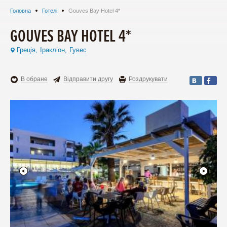
Головна
Готелі
Gouves Bay Hotel 4*
GOUVES BAY HOTEL 4*
Греція
Іракліон
Гувес
,
,
В обране
Відправити другу
Роздрукувати