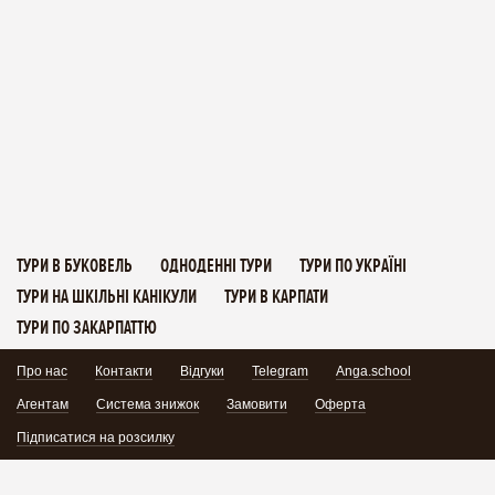
ТУРИ В БУКОВЕЛЬ
ОДНОДЕННІ ТУРИ
ТУРИ ПО УКРАЇНІ
ТУРИ НА ШКІЛЬНІ КАНІКУЛИ
ТУРИ В КАРПАТИ
ТУРИ ПО ЗАКАРПАТТЮ
Про нас
Контакти
Відгуки
Telegram
Anga.school
Агентам
Система знижок
Замовити
Оферта
Підписатися на розсилку