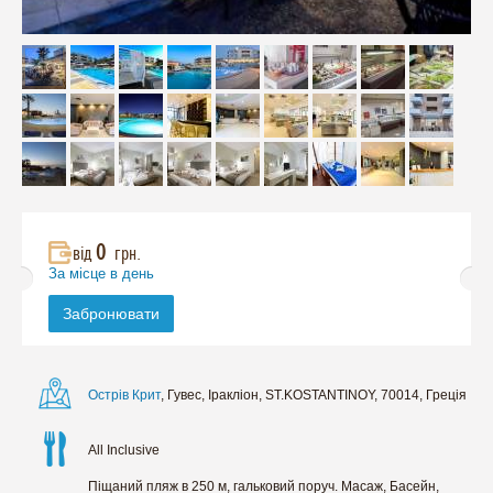
0
від
грн.
За місце в день
Забронювати
Острів Крит
, Гувес, Іракліон, ST.KOSTANTINOY, 70014, Греція
All Inclusive
Піщаний пляж в 250 м, гальковий поруч. Масаж, Басейн,