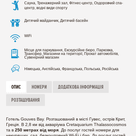
Сауна, Тренажерний зал, Фітнес-центр, Оздоровчий спа-
центр, водні види спорту
Дитячий майданчик, Дитячий басейн
WiFi
Місце для паркування, Екскурсійне бюро, Парковка,
Трансфер, Магазини на території, Прокат автомобілів,
Сувенірний магазин
Німецька, Англійська, Французька, Польська, Російська
ОПИС
НОМЕРИ
ДОДАТКОВА ІНФОРМАЦІЯ
РОЗТАШУВАННЯ
Готель Gouves Bay. Розташований в місті Гувес, острів Крит,
Греція. В 2,8 км від акваріума Cretaquarium Thalassocosmos
та в
250 метрах від моря
. До послуг гостей номери для
некурящих, сад, безкоштовний Wi-Fi і бар. До послуг гостей