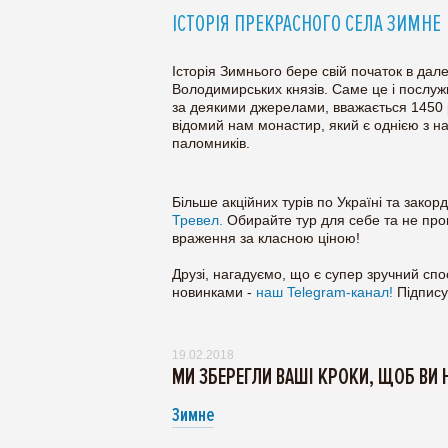
ІСТОРІЯ ПРЕКРАСНОГО СЕЛА ЗИМНЕ
Історія Зимнього бере свій початок в дал
Володимирських князів. Саме це і послу
за деякими джерелами, вважається 1450 
відомий нам монастир, який є однією з 
паломників.
Більше акційних турів по Україні та зако
Тревел.
Обирайте тур для себе та не проп
враження за класною ціною!
Друзі, нагадуємо, що є супер зручний спо
новинками -
наш Telegram-канал!
Підпису
19.02.2018
МИ ЗБЕРЕГЛИ ВАШІ КРОКИ, ЩОБ ВИ 
Зимне