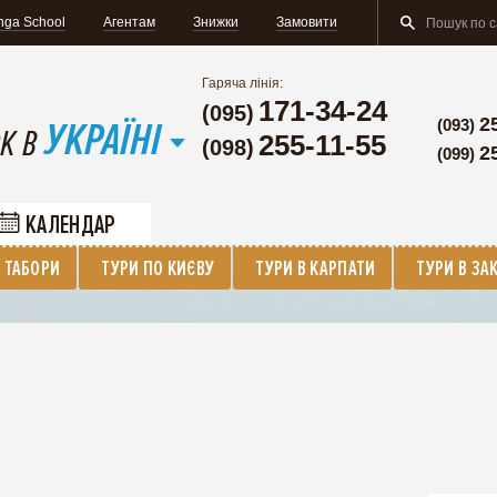
nga School
Агентам
Знижки
Замовити
Гаряча лінія:
171-34-24
(095)
УКРАЇНІ
2
(093)
К В
255-11-55
(098)
2
(099)
КАЛЕНДАР
 ТАБОРИ
ТУРИ ПО КИЄВУ
ТУРИ В КАРПАТИ
ТУРИ В ЗА