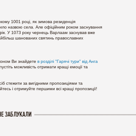
екому 1001 році, як зимова резиденція
жило назвою села. Але офіційним роком заснування
рік. У 1073 року чернець Варлаам заснував вже
найбільш шанованих святинь православних
рдоном Ви знайдете
в розділі "Гарячі тури" від Анга
устіть можливість отримати кращі емоції та
сіб стежити за вигідними пропозиціями та
йтесь і отримуйте першими всі кращі пропозиції!
НЕ ЗАБЛУКАЛИ