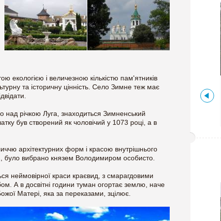
ою екологією і величезною кількістю пам'ятників
Волинська ,
Україна
ьтурну та історичну цінність. Село Зимне теж має
ідвідати.
ЕКСКУРСІЯ МІСТОМ
ВОЛОДИМИР-ВОЛИНСЬКИЙ
що над річкою Луга, знаходиться Зимненський
тку був створений як чоловічий у 1073 році, а в
иччю архітектурних форм і красою внутрішнього
ся, було вибрано князем Володимиром особисто.
ься неймовірної краси краєвид, з смарагдовими
ом. А в досвітні години туман огортає землю, наче
ожої Матері, яка за переказами, зцілює.