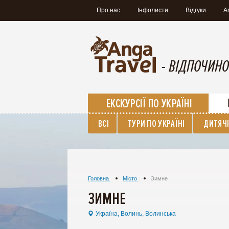
Про нас
Інфолисти
Відгуки
A
- ВІДПОЧИНО
ЕКСКУРСІЇ ПО УКРАЇНІ
ВСІ
ТУРИ ПО УКРАЇНІ
ДИТЯЧІ
Головна
Місто
Зимне
ЗИМНЕ
Україна,
Волинь,
Волинська