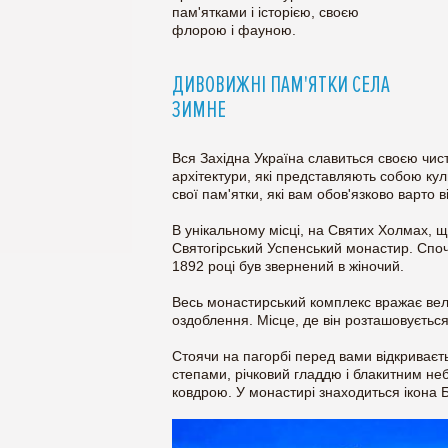
пам'ятками і історією, своєю
флорою і фауною.
ДИВОВИЖНІ ПАМ'ЯТКИ СЕЛА
ЗИМНЕ
Вся Західна Україна славиться своєю чист
архітектури, які представляють собою кул
свої пам'ятки, які вам обов'язково варто в
В унікальному місці, на Святих Холмах, 
Святогірський Успенський монастир. Споча
1892 році був звернений в жіночий.
Весь монастирський комплекс вражає вел
оздоблення. Місце, де він розташовуєть
Стоячи на пагорбі перед вами відкриваєт
степами, річковий гладдю і блакитним неб
ковдрою. У монастирі знаходиться ікона Б