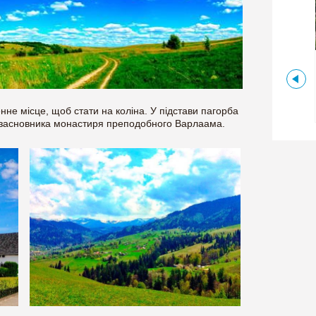
Волинська ,
Україна
ЗИМНЕНСЬКИЙ ЖІНОЧИЙ
МОНАСТИР
енне місце, щоб стати на коліна. У підстави пагорба
 засновника монастиря преподобного Варлаама.