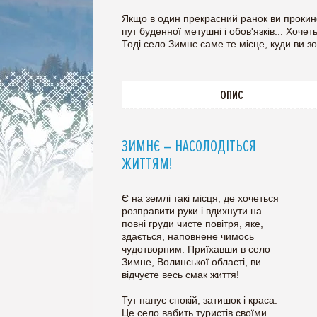
Якщо в один прекрасний ранок ви прокине
пут буденної метушні і обов'язків... Хочет
Тоді село Зимнє саме те місце, куди ви зо
ОПИС
ЗИМНЄ – НАСОЛОДІТЬСЯ
ЖИТТЯМ!
Є на землі такі місця, де хочеться
розправити руки і вдихнути на
повні груди чисте повітря, яке,
здається, наповнене чимось
чудотворним. Приїхавши в село
Зимне, Волинської області, ви
відчуєте весь смак життя!
Тут панує спокій, затишок і краса.
Це село вабить туристів своїми