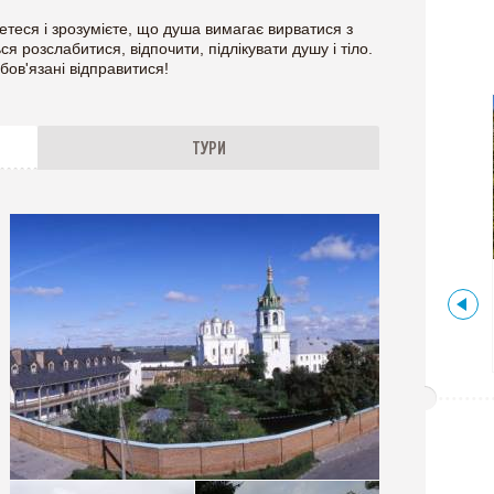
теся і зрозумієте, що душа вимагає вирватися з
ься розслабитися, відпочити, підлікувати душу і тіло.
бов'язані відправитися!
ТУРИ
Волинська ,
Україна
ПРИВАТНІ САДИБИ НА
ШАЦЬКИХ ОЗЕРАХ