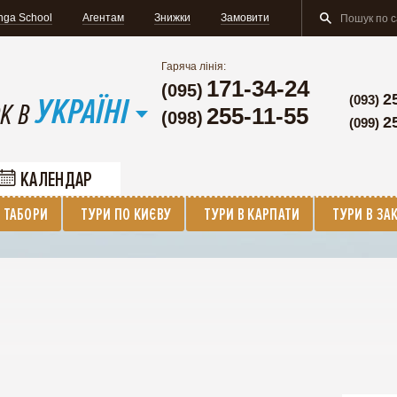
nga School
Агентам
Знижки
Замовити
Гаряча лінія:
171-34-24
(095)
УКРАЇНІ
2
(093)
К В
255-11-55
(098)
2
(099)
КАЛЕНДАР
 ТАБОРИ
ТУРИ ПО КИЄВУ
ТУРИ В КАРПАТИ
ТУРИ В ЗА