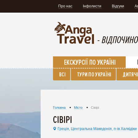
Про нас
Інфолисти
Відгуки
A
- ВІДПОЧИНО
ЕКСКУРСІЇ ПО УКРАЇНІ
ВСІ
ТУРИ ПО УКРАЇНІ
ДИТЯЧІ
Головна
Місто
Сівірі
СІВІРІ
Греція,
Центральна Македонія,
п-ів Халкідіки