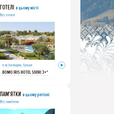
ГОТЕЛІ
в цьому місті
Всі готелі
п-ів Халкідіки,
Греція
п-ів Халкідіки,
Греція
BOMO IRIS HOTEL SIVIRI 3+*
BOMO IRIS HOTEL SIVIRI 3+*
ПАМ'ЯТКИ
в цьому регіоні
Всі пам'ятки