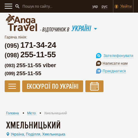
Увійти
укр
рус
УКРАЇНІ
- ВІДПОЧИНОК В
Гаряча лінія:
171-34-24
(095)
255-11-55
(098)
Зателефонувати
Написати нам
255-11-55 viber
(093)
Приєднатися
255-11-55
(099)
ЕКСКУРСІЇ ПО УКРАЇНІ
Головна
Місто
Хмельницький
ХМЕЛЬНИЦЬКИЙ
Україна,
Поділля,
Хмельницька