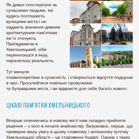
Як дивно спостерігати за
сучасними людьми, які
кудись поспішають
вулицями міста і не
надають значення дивним
архітектурним пам'яткам,
які їх оточують.
Приїжджаючи в
Хмельницький, ніби
переносишся в іншу,
паралельну реальність.
Тут минуле
плавноперетікає в сучасність, і створюється відчуття подорожі
в часі. Прогуляйтеся повільно провулками
та бульварами міста, і ви відкриєте для себе багато нового.
ЦІКАВІ ПАМ'ЯТКИ ХМЕЛЬНИЦЬКОГО
Вперше опиняючись в новому місті нам складно прийняти
рішення – з чого ж почати знайомство. Безумовно, перше, що
приверне вашу увагу в цьому славному і затишному куточку
Хмельницької області – це старовинні будівлі. Одним з таких