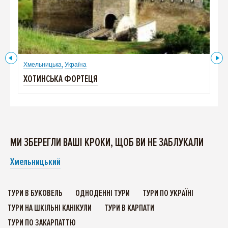
Хмельницька,
Україна
Хме
ХОТИНСЬКА ФОРТЕЦЯ
КРИ
МИ ЗБЕРЕГЛИ ВАШІ КРОКИ, ЩОБ ВИ НЕ ЗАБЛУКАЛИ
Хмельницький
ТУРИ В БУКОВЕЛЬ
ОДНОДЕННІ ТУРИ
ТУРИ ПО УКРАЇНІ
ТУРИ НА ШКІЛЬНІ КАНІКУЛИ
ТУРИ В КАРПАТИ
ТУРИ ПО ЗАКАРПАТТЮ