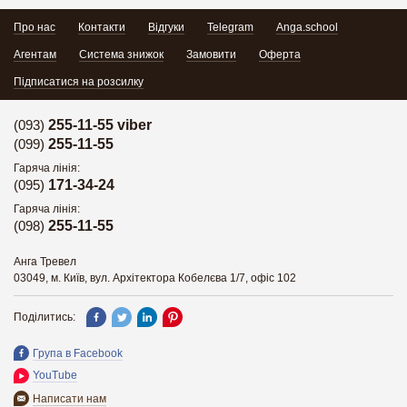
Про нас
Контакти
Відгуки
Telegram
Anga.school
Агентам
Система знижок
Замовити
Оферта
Підписатися на розсилку
(093)
255-11-55 viber
(099)
255-11-55
Гаряча лінія:
(095)
171-34-24
Гаряча лінія:
(098)
255-11-55
Анга Тревел
03049, м. Київ, вул. Архітектора Кобелєва 1/7, офіс 102
Поділитись:
Група в Facebook
YouTube
Написати нам