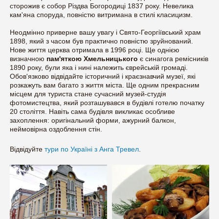
сторожив є собор Різдва Богородиці 1837 року. Невелика
кам'яна споруда, повністю витримана в стилі класицизм.
Неодмінно приверне вашу увагу і Свято-Георгіївський храм
1898, який з часом був практично повністю зруйнований.
Нове життя церква отримала в 1996 році. Ще однією
визначною
пам'яткою Хмельницького
є синагога ремісників
1890 року, були яка і нині належить єврейській громаді.
Обов'язково відвідайте історичний і краєзнавчий музеї, які
розкажуть вам багато з життя міста. Ще одним прекрасним
місцем для туриста стане сучасний музей-студія
фотомистецтва, який розташувався в будівлі готелю початку
20 століття. Навіть сама будівля викликає особливе
захоплення: оригінальний форми, ажурний балкон,
неймовірна оздоблення стін.
Відвідуйте
тури по Україні з Анга Тревел
.