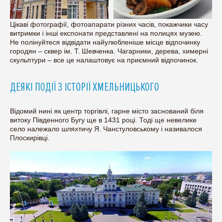
Цікаві фотографії, фотоапарати різних часів, покажчики часу
витримки і інші експонати представлені на полицях музею.
Не полінуйтеся відвідати найулюбленіше місце відпочинку
городян – сквер ім. Т. Шевченка. Чагарники, дерева, химерні
скульптури – все це налаштовує на приємний відпочинок.
ДЕЯКІ ПОДІЇ З ІСТОРІЇ ХМЕЛЬНИЦЬКОГО
Відомий нині як центр торгівлі, гарне місто заснований біля
витоку Південного Бугу ще в 1431 році. Тоді ще невелике
село належало шляхтичу Я. Чанстуловському і називалося
Плоскирівці.