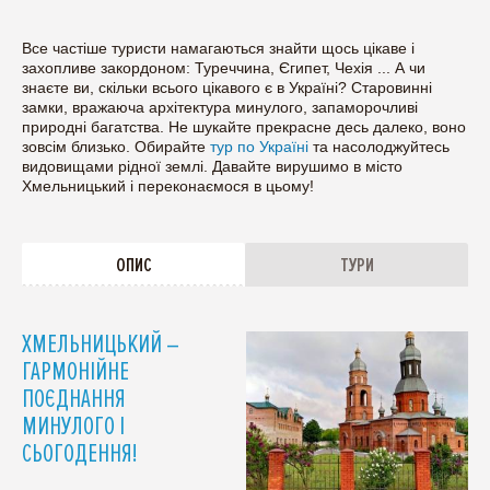
Все частіше туристи намагаються знайти щось цікаве і
захопливе закордоном: Туреччина, Єгипет, Чехія ... А чи
знаєте ви, скільки всього цікавого є в Україні? Старовинні
замки, вражаюча архітектура минулого, запаморочливі
природні багатства. Не шукайте прекрасне десь далеко, воно
зовсім близько. Обирайте
тур по Україні
та насолоджуйтесь
видовищами рідної землі. Давайте вирушимо в місто
Хмельницький і переконаємося в цьому!
ОПИС
ТУРИ
ХМЕЛЬНИЦЬКИЙ –
ГАРМОНІЙНЕ
ПОЄДНАННЯ
МИНУЛОГО І
СЬОГОДЕННЯ!