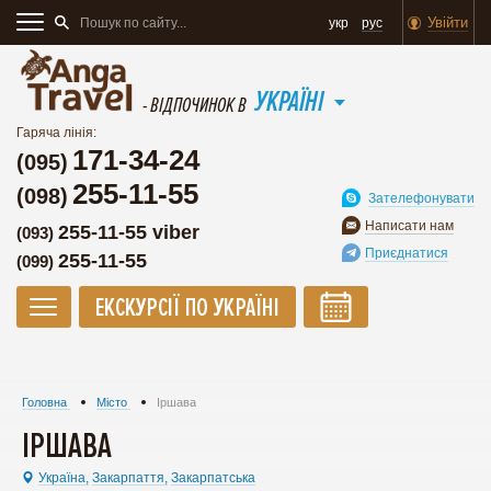
Увійти
укр
рус
УКРАЇНІ
- ВІДПОЧИНОК В
Гаряча лінія:
171-34-24
(095)
255-11-55
(098)
Зателефонувати
Написати нам
255-11-55 viber
(093)
Приєднатися
255-11-55
(099)
ЕКСКУРСІЇ ПО УКРАЇНІ
Головна
Місто
Іршава
ІРШАВА
Україна,
Закарпаття,
Закарпатська