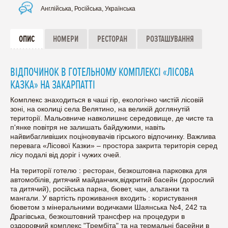
Англійська, Російська, Українська
ОПИС
НОМЕРИ
РЕСТОРАН
РОЗТАШУВАННЯ
ВІДПОЧИНОК В ГОТЕЛЬНОМУ КОМПЛЕКСІ «ЛІСОВА
КАЗКА» НА ЗАКАРПАТТІ
Комплекс знаходиться в чаші гір, екологічно чистій лісовій
зоні, на околиці села Велятино, на великій доглянутій
території. Мальовниче навколишнє середовище, де чисте та
п'янке повітря не залишать байдужими, навіть
найвибагливіших поціновувачів гірського відпочинку. Важлива
перевага «Лісової Казки» – простора закрита територія серед
лісу подалі від доріг і чужих очей.
На території готелю : ресторан, безкоштовна парковка для
автомобілів, дитячий майданчик,відкритий басейн (дорослий
та дитячий), російська парна, бювет, чан, альтанки та
мангали. У вартість проживання входить : користування
бюветом з мінеральними водичками Шаянська №4, 242 та
Драгівська, безкоштовний трансфер на процедури в
оздоровчий комплекс "Трембіта" та на термальні басейни в