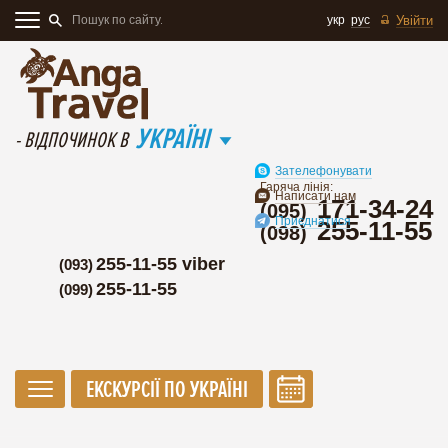
укр
рус
Увійти
УКРАЇНІ
- ВІДПОЧИНОК В
Зателефонувати
Гаряча лінія:
Написати нам
171-34-24
(095)
Приєднатися
255-11-55
(098)
255-11-55 viber
(093)
255-11-55
(099)
ЕКСКУРСІЇ ПО УКРАЇНІ