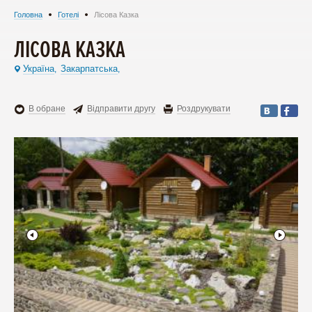
Головна
Готелі
Лісова Казка
ЛІСОВА КАЗКА
Україна
Закарпатська
,
,
В обране
Відправити другу
Роздрукувати